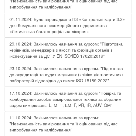
"Невизначеність вимірювання та її оцінювання під час
випробування та калібрування"
01.11.2024: Було впроваджено ПЗ «Контрольні карти 3.2»
для Комунального некомерційного підприємства
«Летичівська багатопрофільна лікарня»
29.10.2024: Закінчилось навчання за курсом: "Підготовка
керівників, менеджерів з якості та фахівців органів з
інспектування за ДСТУ EN ISO/IEC 17020:2019"
23.10.2024: Закінчилося навчання за курсом: "Підготовка
до акредитації та аудит медичних (клініко-діагностичних)
лабораторій відповідно до вимог ISO 15189:2022"
17.10.2024: Закінчилось навчання за курсом "Повірка та
калібрування засобів вимірювальної техніки за обраним
видом вимірювань: L, М, Т, ЕМ, F, РR, ІR, АUV, QМ"
11.10.2024: Закінчилося навчання за курсом:
"Невизначеність вимірювання та її оцінювання під час
випробування та калібрування"