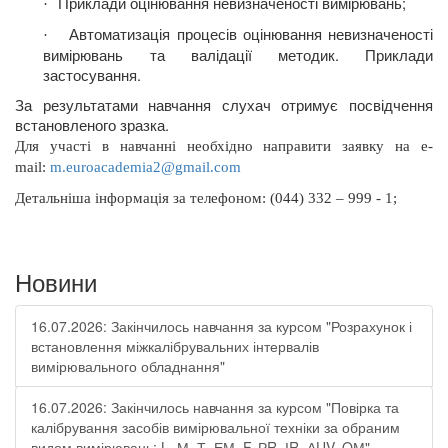
Приклади оцінювання невизначеності вимірювань;
·
Автоматизація процесів оцінювання невизначеності
·
вимірювань та валідації методик. Приклади
застосування.
За результатами навчання слухач отримує посвідчення
встановленого зразка.
Для участі в навчанні необхідно направити заявку на
e
-
mail
:
m.euroacademia2@gmail.com
Д
етальніша інформація
за телефоном: (044) 332 – 999 - 1;
Новини
16.07.2026: Закінчилось навчання за курсом "Розрахунок і
встановлення міжкалібрувальних інтервалів
вимірювального обладнання"
16.07.2026: Закінчилось навчання за курсом "Повірка та
калібрування засобів вимірювальної техніки за обраним
видом вимірювань: L, М, Т, ЕМ, F, РR, ІR, АUV, QМ"