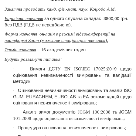
Заняття проводить
канд. фіз.-мат. наук. Коцюба А.М.
за одного слухача складає
3800,00 грн.
Вартість навчання
без ПДВ (ПДВ не передбачено).
Форма навчання
он-лайн в режимі відеоконференції на
платформі Zoom (можливе стаціонарне навчання).
– 16 академічних годин.
Термін навчання
Будуть розглянуті питання
:
Вимоги ДСТУ
:
2019 щодо
·
EN
ISO\IEC 17025
оцінювання невизначеності вимірювань та валідації
методик;
Оцінювання невизначеності вимірювань та аналіз ISO
·
GUM, EURACHEM, EUROLAB та EA-рекомендацій щодо
оцінювання невизначеності вимірювань;
Аналіз вимог документів
JCGM
·
JCGM
100:2008 та
101:2008 щодо оцінювання невизначеності вимірювань;
Процедура оцінювання невизначеності вимірювань;
·