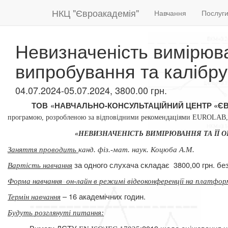
НКЦ "Євроакадемія"
Навчання
Послуг
Невизначеність вимірюва
випробування та калібр
04.07.2024-05.07.2024, 3800.00 грн.
ТОВ «НАВЧАЛЬНО-КОНСУЛЬТАЦІЙНИЙ ЦЕНТР «Є
програмою,
розробленою за відповідними рекомендаціями EUROLA
«НЕВИЗНАЧЕНІСТЬ ВИМІРЮВАННЯ ТА ЇЇ
Заняття проводить
канд. фіз.-мат. наук. Коцюба А.М.
за одного слухача складає
3800,00 грн. б
Вартість навчання
Форма навчання
он-лайн в режимі відеоконференції на платфор
– 16 академічних годин.
Термін навчання
Будуть розглянуті питання
: