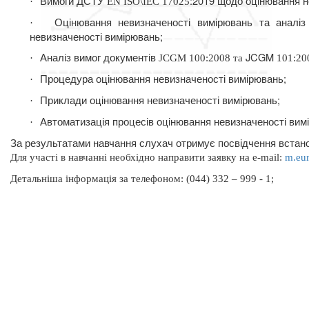
Вимоги ДСТУ
:
2019 щодо оцінювання не
·
EN
ISO\IEC 17025
Оцінювання невизначеності вимірювань та ана
·
невизначеності вимірювань;
Аналіз вимог документів
JCGM
·
JCGM
100:2008 та
101:20
Процедура оцінювання невизначеності вимірювань;
·
Приклади оцінювання невизначеності вимірювань;
·
Автоматизація процесів оцінювання невизначеності вимі
·
За результатами навчання слухач отримує посвідчення встан
Для участі в навчанні необхідно направити заявку на
e
-
mail
:
m.eu
Д
етальніша інформація
за телефоном: (044) 332 – 999 - 1;