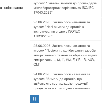
курсом: "Загальні вимоги до провайдерів
о оцінювання
міжлабораторних порівнянь за ISO/IEC
17043:2023"
25.06.2026: Закінчилось навчання за
курсом "Нові вимоги до органів з
інспектування згідно з ISO/IEC
17020:2026"
25.06.2026: Закінчилось навчання за
курсом "Повірка та калібрування засобів
вимірювальної техніки за обраним видом
вимірювань: L, М, Т, ЕМ, F, РR, ІR, АUV,
QМ"
24.06.2026: Закінчилося навчання за
курсом: "Вимоги до органів, що
здійснюють сертифікацію продукції,
процесів та послуг згідно з вимогами
ДСТУ EN ISO/IEC 17065:2019"
19.06.2026: Закінчилося навчання за