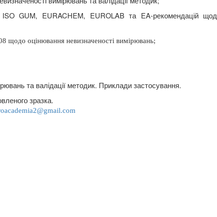
визначеності вимірювань та валідації методик;
ліз ISO GUM, EURACHEM, EUROLAB та EA-рекомендацій щод
08 щодо оцінювання невизначеності вимірювань;
рювань та валідації методик. Приклади застосування.
овленого зразка.
roacademia2@gmail.com