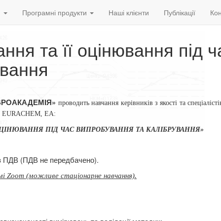
и
Програмні продукти
Наші клієнти
Публікації
Кон
ння та її оцінювання під ч
ування
ВРОАКАДЕМІЯ»
проводить
навчання керівників з якості та спеціалісті
B, EURАCHEM, ЕА:
 ОЦІНЮВАННЯ
ПІД ЧАС
ВИПРОБУВАННЯ ТА КАЛІБРУВАННЯ»
ез ПДВ (ПДВ не передбачено).
мі Zoom (можливе стаціонарне навчання).