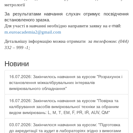
метрології
За результатами навчання слухач отримує посвідчення
встановленого зразка.
-
mail
Для участі в навчанні необхідно направити заявку на
e
:
m
.
euroacademia
2@
gmail
.
com
Д
етальнішу інформацію можна отримати
за телефоном: (044)
332 – 999 -1;
Новини
16.07.2026: Закінчилось навчання за курсом "Розрахунок і
встановлення міжкалібрувальних інтервалів
вимірювального обладнання"
16.07.2026: Закінчилось навчання за курсом "Повірка та
калібрування засобів вимірювальної техніки за обраним
видом вимірювань: L, М, Т, ЕМ, F, РR, ІR, АUV, QМ"
03.07.2026: Закінчилося навчання за курсом: "Підготовка
до акредитації та аудит в лабораторіях згідно з вимогами