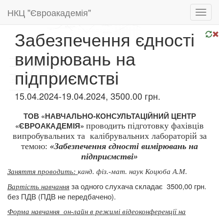
НКЦ "Євроакадемія"
Toggl
navig
Забезпечення єдності
вимірювань на
підприємстві
15.04.2024-19.04.2024, 3500.00 грн.
ТОВ «НАВЧАЛЬНО-КОНСУЛЬТАЦІЙНИЙ ЦЕНТР
«ЄВРОАКАДЕМІЯ»
проводить підготовку
фахівців
випробувальних та
калібрувальних лабораторій за
темою:
«Забезпечення єдності вимірювань на
підприємстві»
Заняття проводить:
канд. фіз.-мат. наук Коцюба А.М.
за одного слухача складає
3500,00 грн.
Вартість навчання
без ПДВ (ПДВ не передбачено).
Форма навчання
он-лайн в режимі відеоконференції на