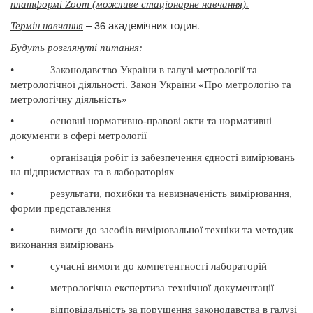
платформі Zoom (можливе стаціонарне навчання).
– 36 академічних годин.
Термін навчання
Будуть розглянуті питання
:
•
Законодавство України в галузі метрології та
метрологічної діяльності. Закон України «Про метрологію та
метрологічну діяльність»
•
основні нормативно-правові акти та нормативні
документи в сфері метрології
•
організація робіт із забезпечення єдності вимірювань
на підприємствах та в лабораторіях
•
результати, похибки та невизначеність вимірювання,
форми представлення
•
вимоги до засобів вимірювальної техніки та методик
виконання вимірювань
•
сучасні вимоги до компетентності лабораторій
•
метрологічна експертиза технічної документації
•
відповідальність за порушення законодавства в галузі