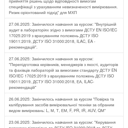
прийняття рішень щодо відповідності вимогам
специфікації з урахуванням невизначеності вимірювання.
Ризик-орієнтований підхід" для МХП
27.06.2025: Закінчилося навчання за курсом: "Внутрішній
аудит в лабораторіях згідно з вимогами ДСТУ EN ISO/IEC
17025:2019 з врахуванням положень ДСТУ ISO
19011:2019, ДСТУ ISO 31000:2018, ILAC, EA -
рекомендацій".
27.06.2025: Закінчилося навчання за курсом:
"Перепідготовка керівників, менеджерів з якості, аудиторів
та фахівців лабораторій за вимогами стандарту ДСТУ EN
ISO/IEC 17025:2019 з врахуванням положень ДСТУ ISO
19011:2019, ДСТУ ISO 31000:2018, ЕА, ILAC-
рекомендацій"
26.06.2025: Закінчилось навчання за курсом "Повірка та
калібрування засобів вимірювальної техніки за обраним
видом вимірювань: L, М, Т, ЕМ, F, РR, ІR, АUV, QМ"
23.06.2025: Закінчилось навчання за курсом: "Керування
ризиками відповідно до ДСТУ ISO 31000:2018 та ДСТУ