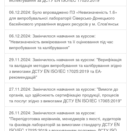
інспектування за ДСТУ EN ISO/IEC 17020:2019"
06.12.2024: Було впроваджено ПЗ «Невизначеність 1.6»
для випробувальної лабораторії Cіверсько-Донецького
басейнового управління водних ресурсів у м. Слов'янськ
06.12.2024: Закінчилося навчання за курсом:
"Невизначеність вимірювання та її оцінювання під час
випробування та калібрування"
29.11.2024: Закінчилось навчання за курсом: "Верифікація
та валідація методик випробування та калібрування згідно
з вимогами ДСТУ EN ISO/IEC 17025:2019 та ЕА-
рекомендацій"
27.11.2024: Закінчилося навчання за курсом: "Вимоги до
органів, що здійснюють сертифікацію продукції, процесів
та послуг згідно з вимогами ДСТУ EN ISO/IEC 17065:2019"
26.11.2024: Закінчилося навчання за курсом:
"Перепідготовка керівників, менеджерів з якості, аудиторів
та фахівців лабораторій за вимогами стандарту ДСТУ EN
ISO/IEC 17025:2019 з врахуванням положень ДСТУ ISO