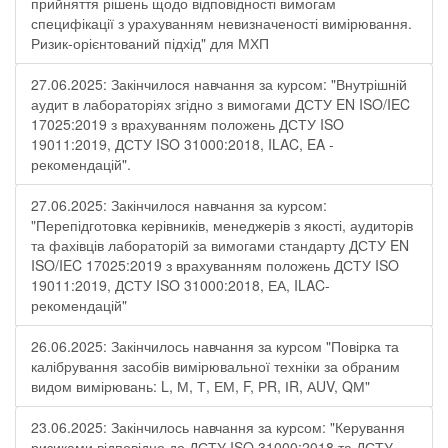
прийняття рішень щодо відповідності вимогам
специфікації з урахуванням невизначеності вимірювання.
Ризик-орієнтований підхід" для МХП
27.06.2025: Закінчилося навчання за курсом: "Внутрішній
аудит в лабораторіях згідно з вимогами ДСТУ EN ISO/IEC
17025:2019 з врахуванням положень ДСТУ ISO
19011:2019, ДСТУ ISO 31000:2018, ILAC, EA -
рекомендацій".
27.06.2025: Закінчилося навчання за курсом:
"Перепідготовка керівників, менеджерів з якості, аудиторів
та фахівців лабораторій за вимогами стандарту ДСТУ EN
ISO/IEC 17025:2019 з врахуванням положень ДСТУ ISO
19011:2019, ДСТУ ISO 31000:2018, ЕА, ILAC-
рекомендацій"
26.06.2025: Закінчилось навчання за курсом "Повірка та
калібрування засобів вимірювальної техніки за обраним
видом вимірювань: L, М, Т, ЕМ, F, РR, ІR, АUV, QМ"
23.06.2025: Закінчилось навчання за курсом: "Керування
ризиками відповідно до ДСТУ ISO 31000:2018 та ДСТУ