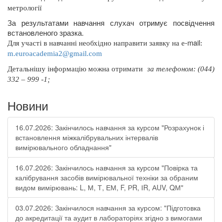
метрології
За результатами навчання слухач отримує посвідчення
встановленого зразка.
-
mail
Для участі в навчанні необхідно направити заявку на
e
:
m
.
euroacademia
2@
gmail
.
com
Д
етальнішу інформацію можна отримати
за телефоном: (044)
332 – 999 -1;
Новини
16.07.2026: Закінчилось навчання за курсом "Розрахунок і
встановлення міжкалібрувальних інтервалів
вимірювального обладнання"
16.07.2026: Закінчилось навчання за курсом "Повірка та
калібрування засобів вимірювальної техніки за обраним
видом вимірювань: L, М, Т, ЕМ, F, РR, ІR, АUV, QМ"
03.07.2026: Закінчилося навчання за курсом: "Підготовка
до акредитації та аудит в лабораторіях згідно з вимогами