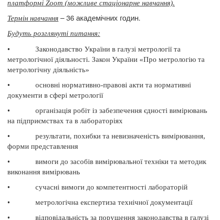
платформі Zoom (можливе стаціонарне навчання).
– 36 академічних годин.
Термін навчання
Будуть розглянуті питання
:
•
Законодавство України в галузі метрології та
метрологічної діяльності. Закон України «Про метрологію та
метрологічну діяльність»
•
основні нормативно-правові акти та нормативні
документи в сфері метрології
•
організація робіт із забезпечення єдності вимірювань
на підприємствах та в лабораторіях
•
результати, похибки та невизначеність вимірювання,
форми представлення
•
вимоги до засобів вимірювальної техніки та методик
виконання вимірювань
•
сучасні вимоги до компетентності лабораторій
•
метрологічна експертиза технічної документації
•
відповідальність за порушення законодавства в галузі