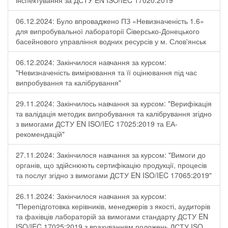
інспектування за ДСТУ EN ISO/IEC 17020:2019"
06.12.2024: Було впроваджено ПЗ «Невизначеність 1.6»
для випробувальної лабораторії Cіверсько-Донецького
басейнового управління водних ресурсів у м. Слов'янськ
06.12.2024: Закінчилося навчання за курсом:
"Невизначеність вимірювання та її оцінювання під час
випробування та калібрування"
29.11.2024: Закінчилось навчання за курсом: "Верифікація
та валідація методик випробування та калібрування згідно
з вимогами ДСТУ EN ISO/IEC 17025:2019 та ЕА-
рекомендацій"
27.11.2024: Закінчилося навчання за курсом: "Вимоги до
органів, що здійснюють сертифікацію продукції, процесів
та послуг згідно з вимогами ДСТУ EN ISO/IEC 17065:2019"
26.11.2024: Закінчилося навчання за курсом:
"Перепідготовка керівників, менеджерів з якості, аудиторів
та фахівців лабораторій за вимогами стандарту ДСТУ EN
ISO/IEC 17025:2019 з врахуванням положень ДСТУ ISO