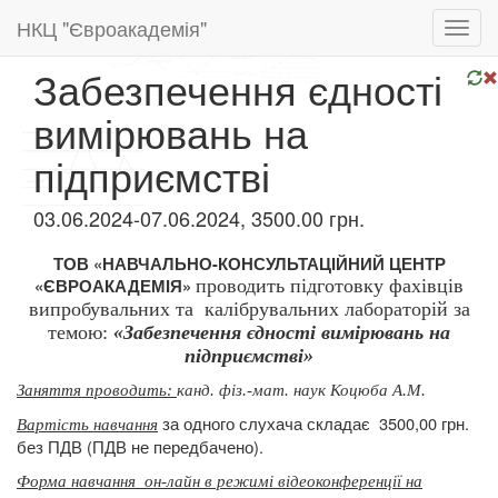
НКЦ "Євроакадемія"
Toggl
navig
Забезпечення єдності
вимірювань на
підприємстві
03.06.2024-07.06.2024, 3500.00 грн.
ТОВ «НАВЧАЛЬНО-КОНСУЛЬТАЦІЙНИЙ ЦЕНТР
«ЄВРОАКАДЕМІЯ»
проводить підготовку
фахівців
випробувальних та
калібрувальних лабораторій за
темою:
«Забезпечення єдності вимірювань на
підприємстві»
Заняття проводить:
канд. фіз.-мат. наук Коцюба А.М.
за одного слухача складає
3500,00 грн.
Вартість навчання
без ПДВ (ПДВ не передбачено).
Форма навчання
он-лайн в режимі відеоконференції на