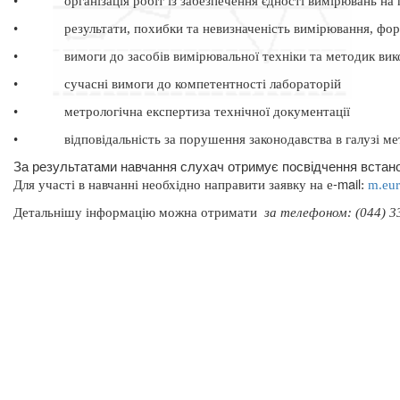
•
організація робіт із забезпечення єдності вимірювань на
•
результати, похибки та невизначеність вимірювання, фо
•
вимоги до засобів вимірювальної техніки та методик ви
•
сучасні вимоги до компетентності лабораторій
•
метрологічна експертиза технічної документації
•
відповідальність за порушення законодавства в галузі ме
За результатами навчання слухач отримує посвідчення встано
-
mail
Для участі в навчанні необхідно направити заявку на
e
:
m
.
eu
Д
етальнішу інформацію можна отримати
за телефоном: (044) 33