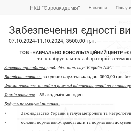
НКЦ "Євроакадемія"
Навчання
Послуг
Забезпечення єдності ви
07.10.2024-11.10.2024, 3500.00 грн.
ТОВ «НАВЧАЛЬНО-КОНСУЛЬТАЦІЙНИЙ ЦЕНТР «
та
калібрувальних лабораторій за темо
Заняття проводить:
канд. фіз.-мат. наук Коцюба А.М.
за одного слухача складає
3500,00 грн. б
Вартість навчання
Форма навчання
он-лайн в режимі відеоконференції на платфор
– 36 академічних годин.
Термін навчання
Будуть розглянуті питання
:
•
Законодавство України в галузі метрології та метрологіч
•
основні нормативно-правові акти та нормативні докумен