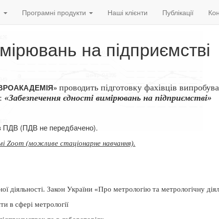
и
Програмні продукти
Наші клієнти
Публікації
Кон
мірювань на підприємстві
ЄВРОАКАДЕМІЯ»
проводить підготовку
фахівців випробув
ю:
«Забезпечення єдності вимірювань на підприємстві»
ез ПДВ (ПДВ не передбачено).
мі Zoom (можливе стаціонарне навчання).
ної діяльності. Закон України «Про метрологію та метрологічну дія
ти в сфері метрології