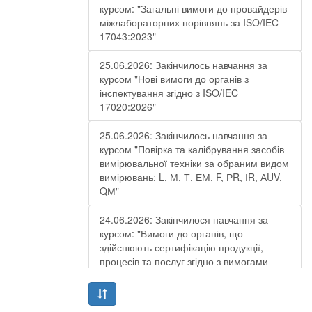
курсом: "Загальні вимоги до провайдерів
міжлабораторних порівнянь за ISO/IEC
17043:2023"
25.06.2026: Закінчилось навчання за
курсом "Нові вимоги до органів з
інспектування згідно з ISO/IEC
17020:2026"
25.06.2026: Закінчилось навчання за
курсом "Повірка та калібрування засобів
вимірювальної техніки за обраним видом
вимірювань: L, М, Т, ЕМ, F, РR, ІR, АUV,
QМ"
24.06.2026: Закінчилося навчання за
курсом: "Вимоги до органів, що
здійснюють сертифікацію продукції,
процесів та послуг згідно з вимогами
ДСТУ EN ISO/IEC 17065:2019"
19.06.2026: Закінчилося навчання за