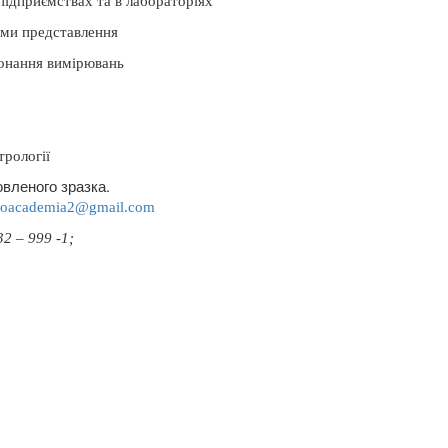
 підприємствах та в лабораторіях
рми представлення
конання вимірювань
трології
вленого зразка.
roacademia
2@
gmail
.
com
2 – 999 -1;