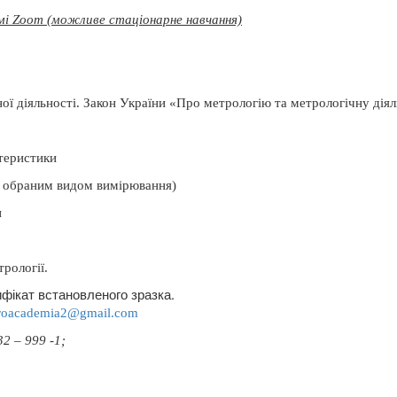
мі Zoom (можливе стаціонарне навчання)
ої діяльності.
Закон України «Про метрологію та метрологічну діял
ктеристики
за обраним видом вимірювання)
и
трології.
фікат встановленого зразка.
roacademia
2@
gmail
.
com
2 – 999 -1;