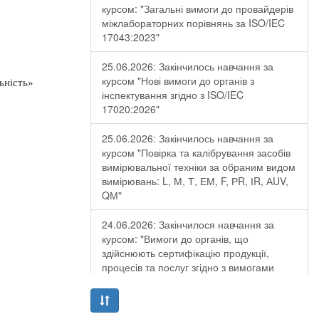
курсом: "Загальні вимоги до провайдерів
міжлабораторних порівнянь за ISO/IEC
17043:2023"
25.06.2026: Закінчилось навчання за
курсом "Нові вимоги до органів з
ьність»
інспектування згідно з ISO/IEC
17020:2026"
25.06.2026: Закінчилось навчання за
курсом "Повірка та калібрування засобів
вимірювальної техніки за обраним видом
вимірювань: L, М, Т, ЕМ, F, РR, ІR, АUV,
QМ"
24.06.2026: Закінчилося навчання за
курсом: "Вимоги до органів, що
здійснюють сертифікацію продукції,
процесів та послуг згідно з вимогами
ДСТУ EN ISO/IEC 17065:2019"
19.06.2026: Закінчилося навчання за