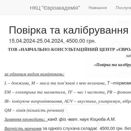
НКЦ "Євроакадемія"
Навчання
Послуг
Повірка та калібрування
15.04.2024-25.04.2024, 4500.00 грн.
ТОВ «НАВЧАЛЬНО-КОНСУЛЬТАЦІЙНИЙ ЦЕНТР «ЄВР
ла
«Повірка та калібру
за обраним видом вимірювань:
Т –термом
L – довжина, М – маса та пов’язані з нею величини,
ЕМ – електрика та
магнетизм, ТF – час і частота, РR – фотом
ІR– іонізуюче випромінювання, АUV – акустика, ультразвук, вібр
QМ – хімія (кількість речовин)
канд. фіз.-мат. наук Коцюба А.М.
Заняття проводить:
за одного слухача складає
4500,00 грн. б
Вартість навчання