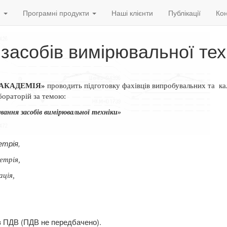
и
Програмні продукти
Наші клієнти
Публікації
Кон
 засобів вимірювальної тех
ОАКАДЕМІЯ»
проводить підготовку фахівців випробувальних та
ка
бораторій за темою:
вання засобів вимірювальної техніки»
етрія,
етрія,
ація,
ез ПДВ (ПДВ не передбачено).