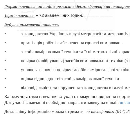
Форма навчання
он-лайн в режимі відеоконференції на платфор
– 72 академічних годин.
Термін навчання
Будуть розглянуті питання
:
•
законодавство України в галузі метрології та метрологічн
•
організація робіт із забезпечення єдності вимірювань
•
засоби вимірювальної техніки та їхні метрологічні хара
•
повірка (калібрування) засобів вимірювальної техніки (
•
уповноваження на повірку засобів вимірювальної технік
•
оцінка відповідності засобів вимірювальної техніки
•
відповідальність за порушення законодавства в галузі ме
За результатами навчання слухач отримує посвідчення і серти
Для участі в навчанні необхідно направити заявку на
e
-
mail
:
m
.
eu
Д
етальнішу інформацію можна отримати
за телефоном: (044) 33