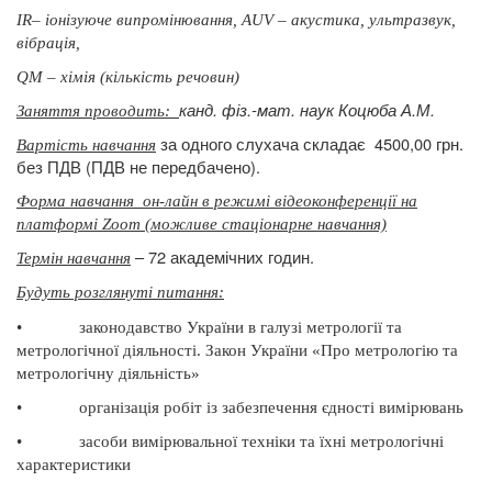
ІR– іонізуюче випромінювання, АUV – акустика, ультразвук,
вібрація,
QМ – хімія (кількість речовин)
канд. фіз.-мат. наук Коцюба А.М.
Заняття проводить:
за одного слухача складає
4500,00 грн.
Вартість навчання
без ПДВ (ПДВ не передбачено).
Форма навчання
он-лайн в режимі відеоконференції на
платформі Zoom (можливе стаціонарне навчання)
– 72 академічних годин.
Термін навчання
Будуть розглянуті питання
:
•
законодавство України в галузі метрології та
метрологічної діяльності.
Закон України «Про метрологію та
метрологічну діяльність»
•
організація робіт із забезпечення єдності вимірювань
•
засоби вимірювальної техніки та їхні метрологічні
характеристики