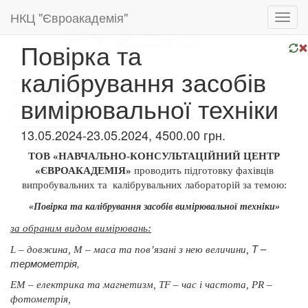
НКЦ "Євроакадемія"
Toggl
navig
Повірка та
калібрування засобів
вимірювальної техніки
13.05.2024-23.05.2024, 4500.00 грн.
ТОВ «НАВЧАЛЬНО-КОНСУЛЬТАЦІЙНИЙ ЦЕНТР
«ЄВРОАКАДЕМІЯ»
проводить підготовку фахівців
випробувальних та
калібрувальних лабораторій за темою:
«Повірка та калібрування засобів вимірювальної техніки»
за обраним видом вимірювань:
Т –
L – довжина, М – маса та пов’язані з нею величини,
термометрія,
ЕМ – електрика та
магнетизм, ТF – час і частота, РR –
фотометрія,