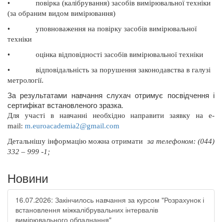
•
повірка (калібрування) засобів вимірювальної техніки
(за обраним видом вимірювання)
•
уповноваження на повірку засобів вимірювальної
техніки
•
оцінка відповідності засобів вимірювальної техніки
•
відповідальність за порушення законодавства в галузі
метрології.
За результатами навчання слухач отримує посвідчення і
сертифікат встановленого зразка.
Для участі в навчанні необхідно направити заявку на
e
-
mail
:
m
.
euroacademia
2@
gmail
.
com
Д
етальнішу інформацію можна отримати
за телефоном: (044)
332 – 999 -1;
Новини
16.07.2026: Закінчилось навчання за курсом "Розрахунок і
встановлення міжкалібрувальних інтервалів
вимірювального обладнання"