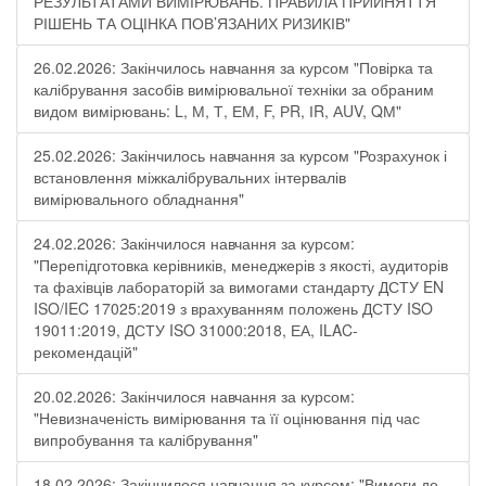
РЕЗУЛЬТАТАМИ ВИМІРЮВАНЬ. ПРАВИЛА ПРИЙНЯТТЯ
РІШЕНЬ ТА ОЦІНКА ПОВ’ЯЗАНИХ РИЗИКІВ"
26.02.2026: Закінчилось навчання за курсом "Повірка та
калібрування засобів вимірювальної техніки за обраним
видом вимірювань: L, М, Т, ЕМ, F, РR, ІR, АUV, QМ"
25.02.2026: Закінчилось навчання за курсом "Розрахунок і
встановлення міжкалібрувальних інтервалів
вимірювального обладнання"
24.02.2026: Закінчилося навчання за курсом:
"Перепідготовка керівників, менеджерів з якості, аудиторів
та фахівців лабораторій за вимогами стандарту ДСТУ EN
ISO/IEC 17025:2019 з врахуванням положень ДСТУ ISO
19011:2019, ДСТУ ISO 31000:2018, ЕА, ILAC-
рекомендацій"
20.02.2026: Закінчилося навчання за курсом:
"Невизначеність вимірювання та її оцінювання під час
випробування та калібрування"
18.02.2026: Закінчилося навчання за курсом: "Вимоги до