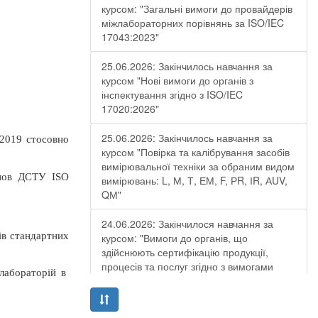
курсом: "Загальні вимоги до провайдерів
міжлабораторних порівнянь за ISO/IEC
17043:2023"
25.06.2026: Закінчилось навчання за
курсом "Нові вимоги до органів з
інспектування згідно з ISO/IEC
17020:2026"
25.06.2026: Закінчилось навчання за
2019 стосовно
курсом "Повірка та калібрування засобів
вимірювальної техніки за обраним видом
анов ДСТУ ISO
вимірювань: L, М, Т, ЕМ, F, РR, ІR, АUV,
QМ"
24.06.2026: Закінчилося навчання за
ів стандартних
курсом: "Вимоги до органів, що
здійснюють сертифікацію продукції,
процесів та послуг згідно з вимогами
лабораторій в
ДСТУ EN ISO/IEC 17065:2019"
19.06.2026: Закінчилося навчання за