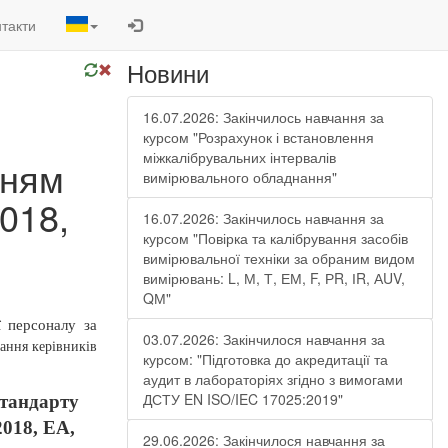
такти
Новини
16.07.2026: Закінчилось навчання за
курсом "Розрахунок і встановлення
міжкалібрувальних інтервалів
нням
вимірювального обладнання"
018,
16.07.2026: Закінчилось навчання за
курсом "Повірка та калібрування засобів
вимірювальної техніки за обраним видом
вимірювань: L, М, Т, ЕМ, F, РR, ІR, АUV,
QМ"
ї персоналу за
03.07.2026: Закінчилося навчання за
ання керівників
курсом: "Підготовка до акредитації та
аудит в лабораторіях згідно з вимогами
ДСТУ EN ISO/IEC 17025:2019"
стандарту
2018, ЕА,
29.06.2026: Закінчилося навчання за