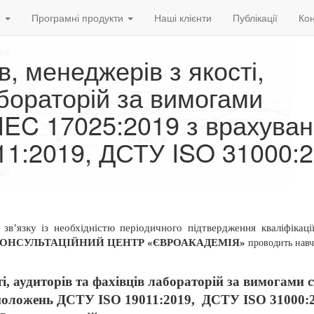
и
Програмні продукти
Наші клієнти
Публікації
Кон
в, менеджерів з якості,
абораторій за вимогами
IEC 17025:2019 з врахува
1:2019, ДСТУ ISO 31000:2
 зв’язку із необхідністю періодичного підтвердження кваліфікаці
КОНСУЛЬТАЦІЙНИЙ ЦЕНТР «ЄВРОАКАДЕМІЯ»
проводить
навч
ті, аудиторів та фахівців лабораторій за вимогами 
положень ДСТУ ISO 19011:2019,
ДСТУ
ISO 31000: