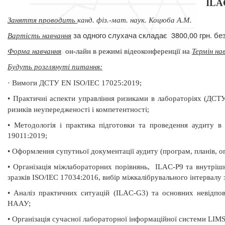
ILA
Заняття проводить
канд. фіз.-мат. наук. Коцюба А.М.
за одного слухача складає
3800,00 грн. б
Вартість навчання
Форма навчання
он-лайн в режимі відеоконференції на
Термін на
Будуть розглянуті питання:
·
Вимоги ДСТУ EN ISO/IEC 17025:2019;
•
Практичні аспекти управління ризиками в лабораторіях (ДС
ризиків неупередженості і компетентності;
•
Методологія і практика підготовки та проведення
аудиту в
19011:2019;
•
Оформлення супутньої документації аудиту (програм, планів, опи
•
Організація міжлабораторних порівнянь,
ILAC-Р9 та внутріш
зразків ISO/IEC 17034:2016, вибір міжкалібрувального інтервалу 
•
Аналіз практичних ситуацій (ILAC-G3) та основних невідпов
НААУ;
•
Організація сучасної лабораторної інформаційної системи LIM