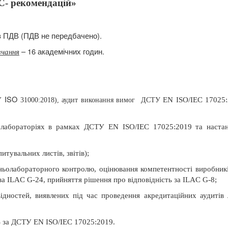
C- рекомендацій»
ез ПДВ (ПДВ не передбачено).
– 16 академічних годин.
вчання
ISO
ТУ
EN
ISO
/
IEC
17025:
31000:2018), аудит виконання вимог
ДСТУ
 лабораторіях в рамках ДСТУ EN ISO/IEC 17025:2019 та наст
тувальних листів, звітів);
ньолабораторного контролю, оцінювання компетентності виробник
за ILAC G-24, прийняття рішення про відповідність за ILAC G-8;
ідностей, виявлених під час проведення акредитаційних аудитів 
S за ДСТУ EN ISO/IEC 17025:2019.