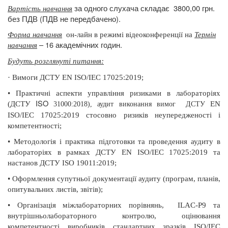
за одного слухача складає
3800,00 грн.
Вартість навчання
без ПДВ (ПДВ не передбачено).
Форма навчання
он-лайн в режимі відеоконференції на
Термін
– 16 академічних годин.
навчання
Будуть розглянуті питання:
·
Вимоги ДСТУ EN ISO/IEC 17025:2019;
•
Практичні аспекти управління ризиками в лабораторіях
ISO
(ДСТУ
EN
31000:2018), аудит виконання вимог
ДСТУ
ISO
/
IEC
17025:2019 стосовно ризиків неупередженості і
компетентності;
•
Методологія і практика підготовки та проведення
аудиту в
лабораторіях в рамках ДСТУ EN ISO/IEC 17025:2019 та
настанов ДСТУ ISO 19011:2019;
•
Оформлення супутньої документації аудиту (програм, планів,
опитувальних листів, звітів);
•
Організація міжлабораторних порівнянь,
ILAC-Р9 та
внутрішньолабораторного контролю, оцінювання
компетентності виробників стандартних зразків ISO/IEC