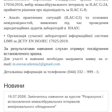
17034:2016, вибір міжкалібрувального інтервалу за ILAC G-24,
прийняття рішення про відповідність за ILAC G-8;
•
Аналіз практичних ситуацій (ILAC-G3) та основних
невідповідностей, виявлених під час проведення
акредитаційних аудитів лабораторій в
НААУ;
•
Організація сучасної лабораторної інформаційної системи
LIMS за ДСТУ EN ISO/IEC 17025:2019.
За результатами навчання слухач отримує посвідчення
встановленого зразка.
Для участі в навчанні необхідно направити заявку на
e
-
mail
:
m
.
euroacademia
2@
gmail
.
com
Д
етальніша інформація
за телефоном: (044) 332 – 999 - 1;
Новини
16.07.2026: Закінчилось навчання за курсом "Розрахунок і
встановлення міжкалібрувальних інтервалів
вимірювального обладнання"