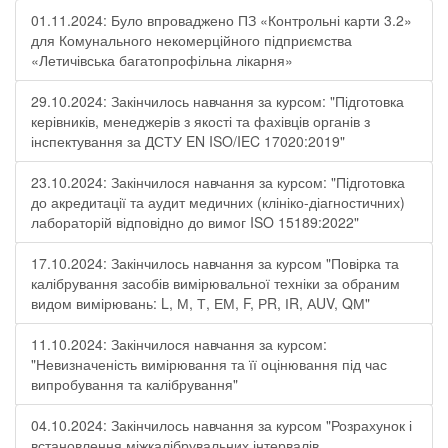
01.11.2024: Було впроваджено ПЗ «Контрольні карти 3.2»
для Комунального некомерційного підприємства
«Летичівська багатопрофільна лікарня»
29.10.2024: Закінчилось навчання за курсом: "Підготовка
керівників, менеджерів з якості та фахівців органів з
інспектування за ДСТУ EN ISO/IEC 17020:2019"
23.10.2024: Закінчилося навчання за курсом: "Підготовка
до акредитації та аудит медичних (клініко-діагностичних)
лабораторій відповідно до вимог ISO 15189:2022"
17.10.2024: Закінчилось навчання за курсом "Повірка та
калібрування засобів вимірювальної техніки за обраним
видом вимірювань: L, М, Т, ЕМ, F, РR, ІR, АUV, QМ"
11.10.2024: Закінчилося навчання за курсом:
"Невизначеність вимірювання та її оцінювання під час
випробування та калібрування"
04.10.2024: Закінчилось навчання за курсом "Розрахунок і
встановлення міжкалібрувальних інтервалів