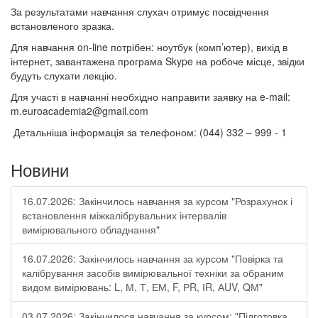
За результатами навчання слухач отримує посвідчення
встановленого зразка.
Для навчання on-line потрібен: ноутбук (комп’ютер), вихід в
інтернет, завантажена програма Skype на робоче місце, звідки
будуть слухати лекцію.
Для участі в навчанні необхідно направити заявку на e-mail:
m.euroacademia2@gmail.com
Детальніша інформація за телефоном: (044) 332 – 999 - 1
Новини
16.07.2026: Закінчилось навчання за курсом "Розрахунок і
встановлення міжкалібрувальних інтервалів
вимірювального обладнання"
16.07.2026: Закінчилось навчання за курсом "Повірка та
калібрування засобів вимірювальної техніки за обраним
видом вимірювань: L, М, Т, ЕМ, F, РR, ІR, АUV, QМ"
03.07.2026: Закінчилося навчання за курсом: "Підготовка