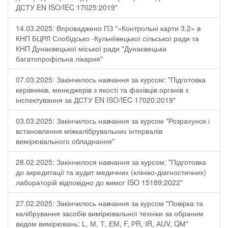
ДСТУ EN ISO/IEC 17025:2019"
14.03.2025: Впроваджено ПЗ "«Контрольні карти 3.2» в
КНП БЦРЛ Слобідсько -Кульчіївецької сільської ради та
КНП Дунаєвецької міської ради "Дунаєвецька
багатопрофільна лікарня"
07.03.2025: Закінчилось навчання за курсом: "Підготовка
керівників, менеджерів з якості та фахівців органів з
інспектування за ДСТУ EN ISO/IEC 17020:2019"
03.03.2025: Закінчилось навчання за курсом "Розрахунок і
встановлення міжкалібрувальних інтервалів
вимірювального обладнання"
28.02.2025: Закінчилося навчання за курсом: "Підготовка
до акредитації та аудит медичних (клініко-діагностичних)
лабораторій відповідно до вимог ISO 15189:2022"
27.02.2025: Закінчилось навчання за курсом "Повірка та
калібрування засобів вимірювальної техніки за обраним
видом вимірювань: L, М, Т, ЕМ, F, РR, ІR, АUV, QМ"