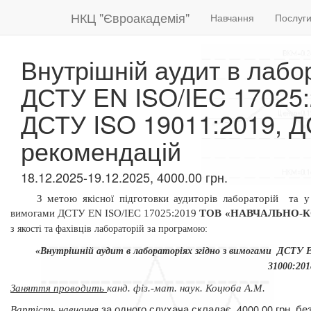
НКЦ "Євроакадемія"
Навчання
Послуг
Внутрішній аудит в лабо
ДСТУ EN ISO/IEC 17025:
ДСТУ ISO 19011:2019, ДС
рекомендацій
18.12.2025-19.12.2025, 4000.00 грн.
З метою якісної підготовки аудиторів лабораторій
та у
вимогами ДСТУ
EN
ISO/IEC 17025:2019
ТОВ «НАВЧАЛЬНО-
з якості та фахівців лабораторій за програмою:
«Внутрішній аудит в лабораторіях згідно з вимогами
ДСТУ E
31000:201
Заняття проводить
канд. фіз.-мат. наук. Коцюба А.М.
за одного слухача складає
4000,00 грн. б
Вартість навчання