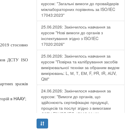
курсом: "Загальні вимоги до провайдерів
міжлабораторних порівнянь за ISO/IEC
17043:2023"
25.06.2026: Закінчилось навчання за
курсом "Нові вимоги до органів з
інспектування згідно з ISO/IEC
17020:2026"
2019 стосовно
25.06.2026: Закінчилось навчання за
анов ДСТУ
ISO
курсом "Повірка та калібрування засобів
вимірювальної техніки за обраним видом
вимірювань: L, М, Т, ЕМ, F, РR, ІR, АUV,
QМ"
артних зразків
24.06.2026: Закінчилося навчання за
курсом: "Вимоги до органів, що
НААУ
;
торій в
здійснюють сертифікацію продукції,
процесів та послуг згідно з вимогами
ДСТУ EN ISO/IEC 17065:2019"
19.06.2026: Закінчилося навчання за