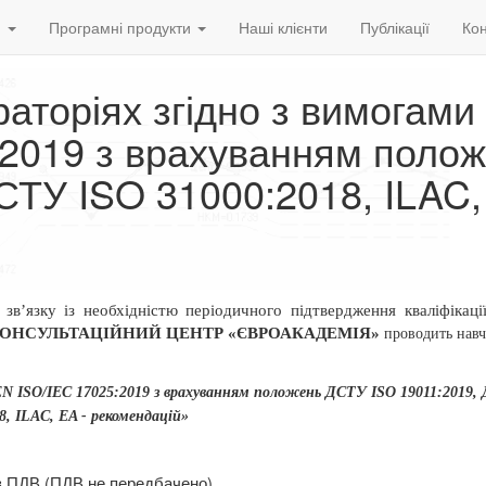
и
Програмні продукти
Наші клієнти
Публікації
Кон
раторіях згідно з вимогами
2019 з врахуванням поло
ТУ ISO 31000:2018, ILAC,
 зв’язку із необхідністю періодичного
підтвердження кваліфікаці
КОНСУЛЬТАЦІЙНИЙ ЦЕНТР «ЄВРОАКАДЕМІЯ»
проводить
навч
N ISO/IEC 17025:2019 з врахуванням положень ДСТУ ISO 19011:2019,
8, ILAC, EA -
рекомендацій»
ез ПДВ (ПДВ не передбачено).