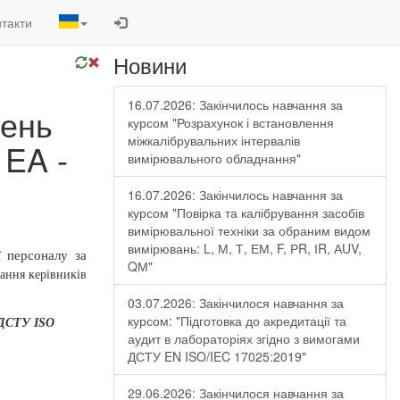
такти
Новини
16.07.2026: Закінчилось навчання за
жень
курсом "Розрахунок і встановлення
міжкалібрувальних інтервалів
 EA -
вимірювального обладнання"
16.07.2026: Закінчилось навчання за
курсом "Повірка та калібрування засобів
вимірювальної техніки за обраним видом
вимірювань: L, М, Т, ЕМ, F, РR, ІR, АUV,
ї персоналу за
QМ"
ання керівників
03.07.2026: Закінчилося навчання за
курсом: "Підготовка до акредитації та
ДСТУ ISO
аудит в лабораторіях згідно з вимогами
ДСТУ EN ISO/IEC 17025:2019"
29.06.2026: Закінчилося навчання за