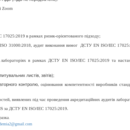
мі Zoom
 17025:2019 в рамках ризик-орієнтованого підходу
;
ISO 31000:2018, аудит виконання вимог
ДСТУ EN ISO/IEC 17025:
в лабораторіях в рамках
ДСТУ EN ISO/IEC 17025:2019 та наст
питувальних листів, звітів)
;
аторного контролю
, оцінювання компетентності виробників станд
остей, виявлених під час проведення акредитаційних аудитів
лабора
MS
за ДСТУ EN ISO/IEC 17025:2019.
разка.
demia
2@
gmail
.
com