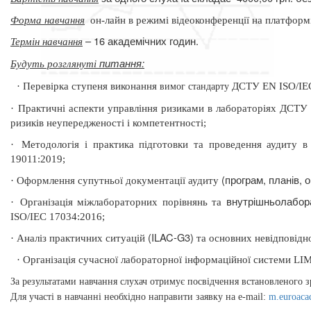
Форма навчання
он-лайн в режимі відеоконференції на платфор
– 16 академічних годин.
Термін навчання
питання:
Будуть розглянуті
·
Перевірка
ступеня виконання
ДСТУ EN ISO/IEC
вимог стандарту
·
Практичні аспекти управління ризиками в лабораторіях ДСТУ 
ризиків неупередженості і компетентності;
·
Методологія і практика підготовки та проведення аудиту 
19011:2019
;
(програм, планів, о
·
Оформлення супутньої документації аудиту
внутрішньолабор
·
Організація
міжлабораторних порівнянь та
ISO/IEC 17034:2016
;
(ILAC-G3)
·
Аналіз практичних ситуацій
та основних невідповідн
·
Організація сучасної лабораторної інформаційної системи
LI
За результатами навчання слухач отримує посвідчення встановленого з
Для участі в навчанні необхідно направити заявку на
e
-
mail
:
m
.
euroaca