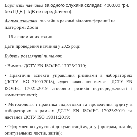
за одного слухача складає
4000,00 грн.
Вартість навчання
без ПДВ (ПДВ не передбачено).
Форма навчання
он-лайн в режимі відеоконференції на
платформі Zoom
– 16 академічних годин.
Дати проведення
навчання у 2025 році:
Будуть розглянуті питання:
·
Вимоги ДСТУ EN ISO/IEC 17025:2019;
•
Практичні аспекти управління ризиками в лабораторіях
ISO
(ДСТУ
EN
31000:2018), аудит виконання вимог
ДСТУ
ISO
/
IEC
17025:2019 стосовно ризиків неупередженості і
компетентності;
•
Методологія і практика підготовки та проведення аудиту в
лабораторіях в рамках ДСТУ EN ISO/IEC 17025:2019 та
настанов ДСТУ ISO 19011:2019;
•
Оформлення супутньої документації аудиту (програм, планів,
опитувальних листів, звітів);