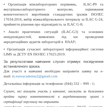
•
Організація міжлабораторних порівнянь,
ILAC-Р9 та
внутрішньолабораторного контролю, оцінювання
компетентності виробників стандартних зразків ISO/IEC
17034:2016, вибір міжкалібрувального інтервалу за ILAC G-24,
прийняття рішення про відповідність за ILAC G-8;
•
Аналіз практичних ситуацій (ILAC-G3) та основних
невідповідностей, виявлених під час проведення
акредитаційних аудитів лабораторій в
НААУ;
•
Організація сучасної лабораторної інформаційної системи
LIMS за ДСТУ EN ISO/IEC 17025:2019.
За результатами навчання слухач отримує посвідчення
встановленого зразка.
Для участі в навчанні необхідно направити заявку на
e
-
mail
:
m
.
euroacademia
2@
gmail
.
com
Д
етальніша інформація
за телефоном: (044) 332 – 999 - 1;
Слухачі, які візьмуть участь у навчанні, зможуть за бажанням
пройти оцінку компетентності в акредитованому органі з
сертифікації персоналу та отримати