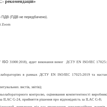
C- рекомендацій»
ез ПДВ (ПДВ не передбачено).
мі Zoom
ISO
ТУ
EN
ISO
/
IEC
17025:
31000:2018), аудит виконання вимог
ДСТУ
 в лабораторіях в рамках ДСТУ EN ISO/IEC 17025:2019 та наст
тувальних листів, звітів);
ньолабораторного контролю, оцінювання компетентності виробник
за ILAC G-24, прийняття рішення про відповідність за ILAC G-8;
ідностей, виявлених під час проведення акредитаційних аудитів 