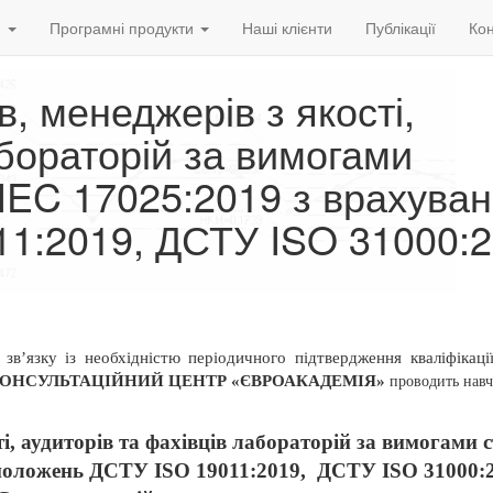
и
Програмні продукти
Наші клієнти
Публікації
Кон
в, менеджерів з якості,
абораторій за вимогами
IEC 17025:2019 з врахува
1:2019, ДСТУ ISO 31000:2
 зв’язку із необхідністю періодичного підтвердження кваліфікаці
КОНСУЛЬТАЦІЙНИЙ ЦЕНТР «ЄВРОАКАДЕМІЯ»
проводить
навч
ті, аудиторів та фахівців лабораторій за вимогами 
положень ДСТУ ISO 19011:2019,
ДСТУ
ISO 31000: