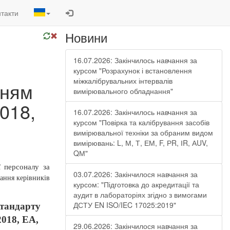
такти
Новини
16.07.2026: Закінчилось навчання за
курсом "Розрахунок і встановлення
міжкалібрувальних інтервалів
нням
вимірювального обладнання"
018,
16.07.2026: Закінчилось навчання за
курсом "Повірка та калібрування засобів
вимірювальної техніки за обраним видом
вимірювань: L, М, Т, ЕМ, F, РR, ІR, АUV,
QМ"
ї персоналу за
03.07.2026: Закінчилося навчання за
ання керівників
курсом: "Підготовка до акредитації та
аудит в лабораторіях згідно з вимогами
ДСТУ EN ISO/IEC 17025:2019"
стандарту
2018, ЕА,
29.06.2026: Закінчилося навчання за