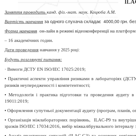
ILA
Заняття проводить
канд. фіз.-мат. наук. Коцюба А.М.
за одного слухача складає
4000,00 грн. б
Вартість навчання
Форма навчання
он-лайн в режимі відеоконференції на платфор
– 16 академічних годин.
Дати проведення
навчання у 2025 році:
Будуть розглянуті питання:
·
Вимоги ДСТУ EN ISO/IEC 17025:2019;
•
Практичні аспекти управління ризиками в лабораторіях (ДС
ризиків неупередженості і компетентності;
•
Методологія і практика підготовки та проведення аудиту
19011:2019;
•
Оформлення супутньої документації аудиту (програм, планів, опи
•
Організація міжлабораторних порівнянь,
ILAC-Р9 та внутріш
зразків ISO/IEC 17034:2016, вибір міжкалібрувального інтервалу 
•
Аналіз практичних ситуацій (ILAC-G3) та основних невідпов