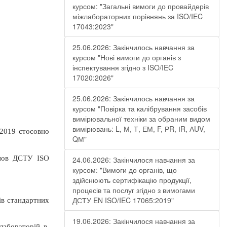
курсом: "Загальні вимоги до провайдерів
міжлабораторних порівнянь за ISO/IEC
17043:2023"
25.06.2026: Закінчилось навчання за
курсом "Нові вимоги до органів з
інспектування згідно з ISO/IEC
17020:2026"
25.06.2026: Закінчилось навчання за
курсом "Повірка та калібрування засобів
вимірювальної техніки за обраним видом
вимірювань: L, М, Т, ЕМ, F, РR, ІR, АUV,
2019 стосовно
QМ"
анов ДСТУ ISO
24.06.2026: Закінчилося навчання за
курсом: "Вимоги до органів, що
здійснюють сертифікацію продукції,
процесів та послуг згідно з вимогами
ДСТУ EN ISO/IEC 17065:2019"
ів стандартних
19.06.2026: Закінчилося навчання за
лабораторій в