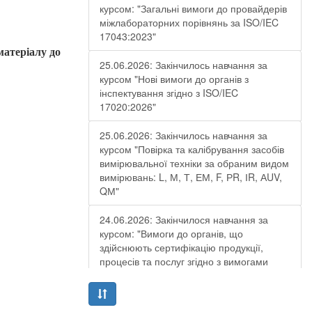
курсом: "Загальні вимоги до провайдерів
міжлабораторних порівнянь за ISO/IEC
17043:2023"
матеріалу до
25.06.2026: Закінчилось навчання за
курсом "Нові вимоги до органів з
інспектування згідно з ISO/IEC
17020:2026"
25.06.2026: Закінчилось навчання за
курсом "Повірка та калібрування засобів
вимірювальної техніки за обраним видом
вимірювань: L, М, Т, ЕМ, F, РR, ІR, АUV,
QМ"
24.06.2026: Закінчилося навчання за
курсом: "Вимоги до органів, що
здійснюють сертифікацію продукції,
процесів та послуг згідно з вимогами
ДСТУ EN ISO/IEC 17065:2019"
19.06.2026: Закінчилося навчання за