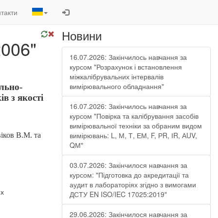
такти
Новини
2006"
16.07.2026: Закінчилось навчання за
курсом "Розрахунок і встановлення
міжкалібрувальних інтервалів
вимірювального обладнання"
льно-
в з якості
16.07.2026: Закінчилось навчання за
курсом "Повірка та калібрування засобів
вимірювальної техніки за обраним видом
вимірювань: L, М, Т, ЕМ, F, РR, ІR, АUV,
іков В.М. та
QМ"
03.07.2026: Закінчилося навчання за
курсом: "Підготовка до акредитації та
аудит в лабораторіях згідно з вимогами
их
ДСТУ EN ISO/IEC 17025:2019"
29.06.2026: Закінчилося навчання за