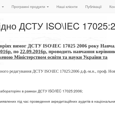
и
Програмні продукти
Наші клієнти
Публікації
Кон
гідно ДСТУ ISO\IEC 17025:
аторіях вимог ДСТУ ISO\IEC 17025 2006 року Навча
2016р.
по
22.09.2016р.
проводить навчання керівникі
еною Міністерством освіти та науки України та
ічного редагування ДСТУ ISO\IEC 17025:2006 д.ф.-м.н., проф. Нов
 лабораторіях в рамках ДСТУ ISO/IEC 17025:2006;
 виявлених під час проведення акредитаційних аудитів в національн