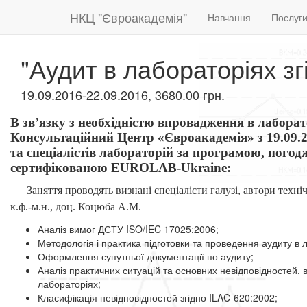
НКЦ "Євроакадемія"
Навчання
Послуг
"Аудит в лабораторіях з
19.09.2016-22.09.2016, 3680.00 грн.
В зв’язку з необхідністю впровадження в лабор
Консультаційний Центр «Євроакадемія» з
19
.09
.
та спеціалістів лабораторій за програмою,
погодж
сертифікованою EUROLAB-Ukraine
:
Заняття проводять визнані спеціалісти галузі, автори техн
к.ф.-м.н., доц. Коцюба А.М.
Аналіз вимог ДСТУ ISO/IEC 17025:2006;
Методологія і практика підготовки та проведення аудиту в
Оформлення супутньої документації по аудиту;
Аналіз практичних ситуацій та основних невідповідностей,
лабораторіях;
Класифікація невідповідностей згідно ILAC-620:2002;