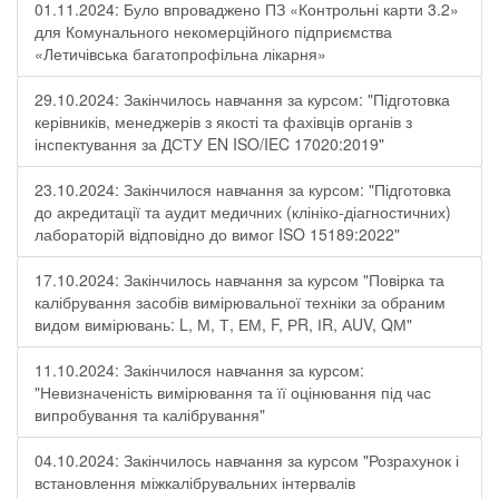
01.11.2024: Було впроваджено ПЗ «Контрольні карти 3.2»
для Комунального некомерційного підприємства
«Летичівська багатопрофільна лікарня»
29.10.2024: Закінчилось навчання за курсом: "Підготовка
керівників, менеджерів з якості та фахівців органів з
інспектування за ДСТУ EN ISO/IEC 17020:2019"
23.10.2024: Закінчилося навчання за курсом: "Підготовка
до акредитації та аудит медичних (клініко-діагностичних)
лабораторій відповідно до вимог ISO 15189:2022"
17.10.2024: Закінчилось навчання за курсом "Повірка та
калібрування засобів вимірювальної техніки за обраним
видом вимірювань: L, М, Т, ЕМ, F, РR, ІR, АUV, QМ"
11.10.2024: Закінчилося навчання за курсом:
"Невизначеність вимірювання та її оцінювання під час
випробування та калібрування"
04.10.2024: Закінчилось навчання за курсом "Розрахунок і
встановлення міжкалібрувальних інтервалів