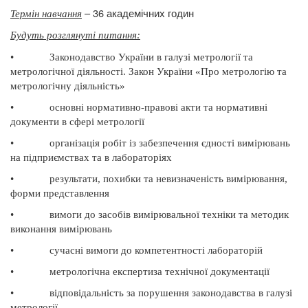
– 36 академічних годин
Термін навчання
Будуть розглянуті питання
:
•
Законодавство України в галузі метрології та
метрологічної діяльності. Закон України «Про метрологію та
метрологічну діяльність»
•
основні нормативно-правові акти та нормативні
документи в сфері метрології
•
організація робіт із забезпечення єдності вимірювань
на підприємствах та в лабораторіях
•
результати, похибки та невизначеність вимірювання,
форми представлення
•
вимоги до засобів вимірювальної техніки та методик
виконання вимірювань
•
сучасні вимоги до компетентності лабораторій
•
метрологічна експертиза технічної документації
•
відповідальність за порушення законодавства в галузі
метрології