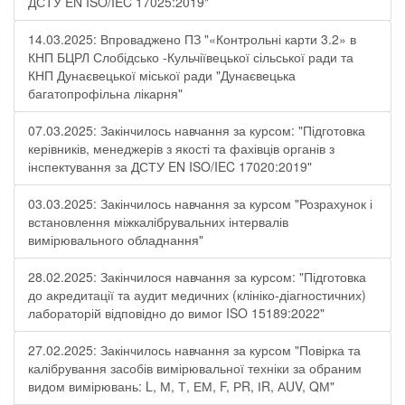
ДСТУ EN ISO/IEC 17025:2019"
14.03.2025: Впроваджено ПЗ "«Контрольні карти 3.2» в
КНП БЦРЛ Слобідсько -Кульчіївецької сільської ради та
КНП Дунаєвецької міської ради "Дунаєвецька
багатопрофільна лікарня"
07.03.2025: Закінчилось навчання за курсом: "Підготовка
керівників, менеджерів з якості та фахівців органів з
інспектування за ДСТУ EN ISO/IEC 17020:2019"
03.03.2025: Закінчилось навчання за курсом "Розрахунок і
встановлення міжкалібрувальних інтервалів
вимірювального обладнання"
28.02.2025: Закінчилося навчання за курсом: "Підготовка
до акредитації та аудит медичних (клініко-діагностичних)
лабораторій відповідно до вимог ISO 15189:2022"
27.02.2025: Закінчилось навчання за курсом "Повірка та
калібрування засобів вимірювальної техніки за обраним
видом вимірювань: L, М, Т, ЕМ, F, РR, ІR, АUV, QМ"