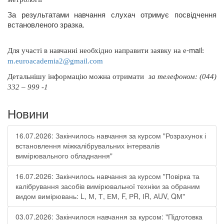
За результатами навчання слухач отримує посвідчення
встановленого зразка.
-
mail
Для участі в навчанні необхідно направити заявку на
e
:
m
.
euroacademia
2@
gmail
.
com
Д
етальнішу інформацію можна отримати
за телефоном: (044)
332 – 999 -1
Новини
16.07.2026: Закінчилось навчання за курсом "Розрахунок і
встановлення міжкалібрувальних інтервалів
вимірювального обладнання"
16.07.2026: Закінчилось навчання за курсом "Повірка та
калібрування засобів вимірювальної техніки за обраним
видом вимірювань: L, М, Т, ЕМ, F, РR, ІR, АUV, QМ"
03.07.2026: Закінчилося навчання за курсом: "Підготовка