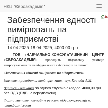
НКЦ "Євроакадемія"
Toggl
navig
Забезпечення єдності
вимірювань на
підприємстві
14.04.2025-18.04.2025, 4000.00 грн.
ТОВ «НАВЧАЛЬНО-КОНСУЛЬТАЦІЙНИЙ ЦЕНТР
«ЄВРОАКАДЕМІЯ»
проводить підготовку
фахівців
випробувальних та
калібрувальних лабораторій за темою:
«Забезпечення єдності вимірювань на підприємстві»
Заняття проводить:
канд. фіз.-мат. наук Коцюба А.М.
за одного слухача складає
4000,00 грн.
Вартість навчання
без ПДВ (ПДВ не передбачено).
Форма навчання
он-лайн в режимі відеоконференції на
платформі Zoom