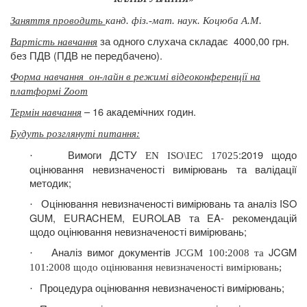
Заняття проводить
канд. фіз.-мат. наук. Коцюба А.М.
за одного слухача складає
4000,00 грн.
Вартість навчання
без ПДВ (ПДВ не передбачено).
Форма навчання
он-лайн в режимі відеоконференції на
платформі Zoom
– 16 академічних годин.
Термін навчання
Будуть розглянуті питання
:
Вимоги ДСТУ
:
2019 щодо
·
EN
ISO\IEC 17025
оцінювання невизначеності вимірювань та валідації
методик;
Оцінювання невизначеності вимірювань та аналіз ISO
·
GUM, EURACHEM, EUROLAB та EA- рекомендацій
щодо оцінювання невизначеності вимірювань;
Аналіз вимог документів
JCGM
·
JCGM
100:2008 та
101:2008 щодо оцінювання невизначеності вимірювань;
Процедура оцінювання невизначеності вимірювань;
·