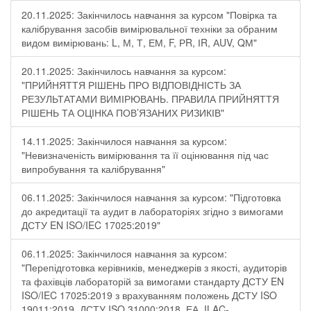
20.11.2025: Закінчилось навчання за курсом "Повірка та
калібрування засобів вимірювальної техніки за обраним
видом вимірювань: L, М, Т, ЕМ, F, РR, ІR, АUV, QМ"
20.11.2025: Закінчилось навчання за курсом:
"ПРИЙНЯТТЯ РІШЕНЬ ПРО ВІДПОВІДНІСТЬ ЗА
РЕЗУЛЬТАТАМИ ВИМІРЮВАНЬ. ПРАВИЛА ПРИЙНЯТТЯ
РІШЕНЬ ТА ОЦІНКА ПОВ’ЯЗАНИХ РИЗИКІВ"
14.11.2025: Закінчилося навчання за курсом:
"Невизначеність вимірювання та її оцінювання під час
випробування та калібрування"
06.11.2025: Закінчилося навчання за курсом: "Підготовка
до акредитації та аудит в лабораторіях згідно з вимогами
ДСТУ EN ISO/IEC 17025:2019"
06.11.2025: Закінчилося навчання за курсом:
"Перепідготовка керівників, менеджерів з якості, аудиторів
та фахівців лабораторій за вимогами стандарту ДСТУ EN
ISO/IEC 17025:2019 з врахуванням положень ДСТУ ISO
19011:2019, ДСТУ ISO 31000:2018, ЕА, ILAC-