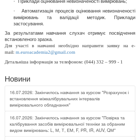
Приклади оцінювання невизначеності вимірювань;
·
Автоматизація процесів оцінювання невизначеності
·
вимірювань та валідації методик. Приклади
застосування.
За результатами навчання слухач отримує посвідчення
встановленого зразка.
Для участі в навчанні необхідно направити заявку на
e
-
mail
:
m
.
euroacademia
2@
gmail
.
com
Д
етальніша інформація
за телефоном: (044) 332 – 999 - 1
Новини
16.07.2026: Закінчилось навчання за курсом "Розрахунок і
встановлення міжкалібрувальних інтервалів
вимірювального обладнання"
16.07.2026: Закінчилось навчання за курсом "Повірка та
калібрування засобів вимірювальної техніки за обраним
видом вимірювань: L, М, Т, ЕМ, F, РR, ІR, АUV, QМ"