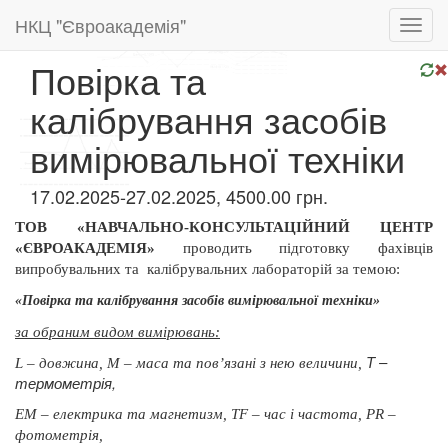
НКЦ "Євроакадемія"
Toggl
navig
Повірка та
калібрування засобів
вимірювальної техніки
17.02.2025-27.02.2025, 4500.00 грн.
ТОВ «НАВЧАЛЬНО-КОНСУЛЬТАЦІЙНИЙ ЦЕНТР
«ЄВРОАКАДЕМІЯ»
проводить підготовку фахівців
випробувальних та
калібрувальних лабораторій за темою:
«Повірка та калібрування засобів вимірювальної техніки»
за обраним видом вимірювань:
Т –
L – довжина,
М – маса та пов’язані з нею величини,
термометрія,
ЕМ – електрика та
магнетизм, ТF – час і частота, РR –
фотометрія,