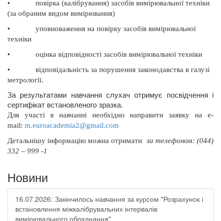
•
повірка (калібрування) засобів вимірювальної техніки
(за обраним видом вимірювання)
•
уповноваження на повірку засобів вимірювальної
техніки
•
оцінка відповідності засобів вимірювальної техніки
•
відповідальність за порушення законодавства в галузі
метрології.
За результатами навчання слухач отримує посвідчення і
сертифікат встановленого зразка.
Для участі в навчанні необхідно направити заявку на
e
-
mail
:
m
.
euroacademia
2@
gmail
.
com
Д
етальнішу інформацію можна отримати
за телефоном: (044)
332 – 999 -1
Новини
16.07.2026: Закінчилось навчання за курсом "Розрахунок і
встановлення міжкалібрувальних інтервалів
вимірювального обладнання"