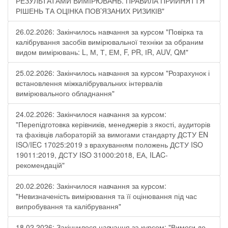
РЕЗУЛЬТАТАМИ ВИМІРЮВАНЬ. ПРАВИЛА ПРИЙНЯТТЯ
РІШЕНЬ ТА ОЦІНКА ПОВ’ЯЗАНИХ РИЗИКІВ"
26.02.2026: Закінчилось навчання за курсом "Повірка та
калібрування засобів вимірювальної техніки за обраним
видом вимірювань: L, М, Т, ЕМ, F, РR, ІR, АUV, QМ"
25.02.2026: Закінчилось навчання за курсом "Розрахунок і
встановлення міжкалібрувальних інтервалів
вимірювального обладнання"
24.02.2026: Закінчилося навчання за курсом:
"Перепідготовка керівників, менеджерів з якості, аудиторів
та фахівців лабораторій за вимогами стандарту ДСТУ EN
ISO/IEC 17025:2019 з врахуванням положень ДСТУ ISO
19011:2019, ДСТУ ISO 31000:2018, ЕА, ILAC-
рекомендацій"
20.02.2026: Закінчилося навчання за курсом:
"Невизначеність вимірювання та її оцінювання під час
випробування та калібрування"
18.02.2026: Закінчилося навчання за курсом: "Вимоги до