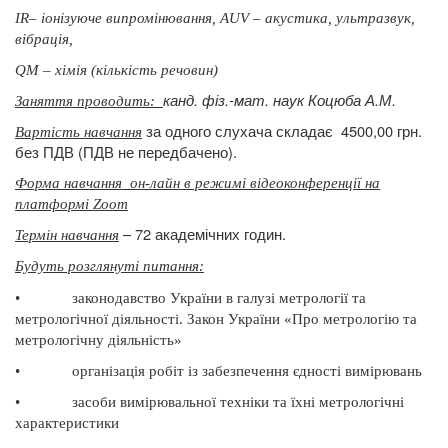
ІR– іонізуюче
випромінювання, АUV – акустика, ультразвук,
вібрація,
QМ – хімія (кількість
речовин)
канд. фіз.-мат. наук
Коцюба А.М.
Заняття проводить:
за одного слухача складає
4500,00 грн.
Вартість навчання
без ПДВ (ПДВ не передбачено).
Форма навчання
он-лайн в режимі відеоконференції на
платформі Zoom
– 72 академічних годин.
Термін навчання
Будуть розглянуті питання
:
•
законодавство України в галузі метрології та
метрологічної діяльності.
Закон України «Про метрологію та
метрологічну діяльність»
•
організація робіт із забезпечення єдності вимірювань
•
засоби вимірювальної техніки та їхні метрологічні
характеристики