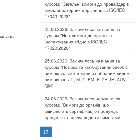
курсом: "Загальні вимоги до провайдерів
міжлабораторних порівнянь за ISO/IEC
17043:2023"
25.06.2026: Закінчилось навчання за
курсом "Нові вимоги до органів з
ьність»
інспектування згідно з ISO/IEC
17020:2026"
25.06.2026: Закінчилось навчання за
курсом "Повірка та калібрування засобів
вимірювальної техніки за обраним видом
вимірювань: L, М, Т, ЕМ, F, РR, ІR, АUV,
QМ"
24.06.2026: Закінчилося навчання за
курсом: "Вимоги до органів, що
здійснюють сертифікацію продукції,
процесів та послуг згідно з вимогами
ДСТУ EN ISO/IEC 17065:2019"
19.06.2026: Закінчилося навчання за