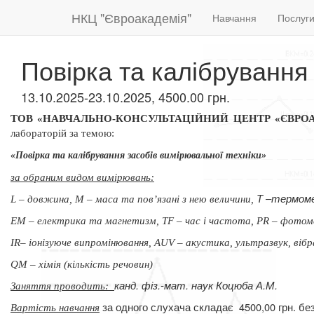
НКЦ "Євроакадемія"
Навчання
Послуг
Повірка та калібрування
13.10.2025-23.10.2025, 4500.00 грн.
ТОВ «НАВЧАЛЬНО-КОНСУЛЬТАЦІЙНИЙ ЦЕНТР «ЄВРО
лабораторій за темою:
«Повірка та калібрування засобів вимірювальної техніки»
за обраним видом вимірювань:
Т –термоме
L – довжина,
М – маса та пов’язані з нею величини,
ЕМ – електрика та
магнетизм, ТF – час і частота, РR – фотом
ІR– іонізуюче
випромінювання, АUV – акустика, ультразвук, вібр
QМ – хімія (кількість
речовин)
канд. фіз.-мат. наук
Коцюба А.М.
Заняття проводить:
за одного слухача складає
4500,00 грн. б
Вартість навчання