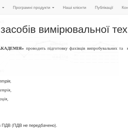
и
Програмні продукти
Наші клієнти
Публікації
Кон
 засобів вимірювальної тех
АКАДЕМІЯ»
проводить підготовку фахівців випробувальних та
трія,
етрія,
ація,
ез ПДВ (ПДВ не передбачено).