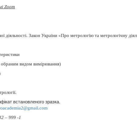
мі Zoom
ої діяльності.
Закон України «Про метрологію та метрологічну діял
ктеристики
за обраним видом вимірювання)
и
трології.
фікат встановленого зразка.
roacademia
2@
gmail
.
com
2 – 999 -1