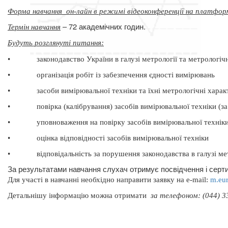
Форма навчання
он-лайн в режимі відеоконференції на платфор
– 72 академічних годин.
Термін навчання
Будуть розглянуті питання
:
•
законодавство України в галузі метрології та метрологічн
•
організація робіт із забезпечення єдності вимірювань
•
засоби вимірювальної техніки та їхні метрологічні хара
•
повірка (калібрування) засобів вимірювальної техніки (
•
уповноваження на повірку засобів вимірювальної технік
•
оцінка відповідності засобів вимірювальної техніки
•
відповідальність за порушення законодавства в галузі ме
За результатами навчання слухач отримує посвідчення і серти
Для участі в навчанні необхідно направити заявку на
e
-
mail
:
m
.
eu
Д
етальнішу інформацію можна отримати
за телефоном: (044) 33