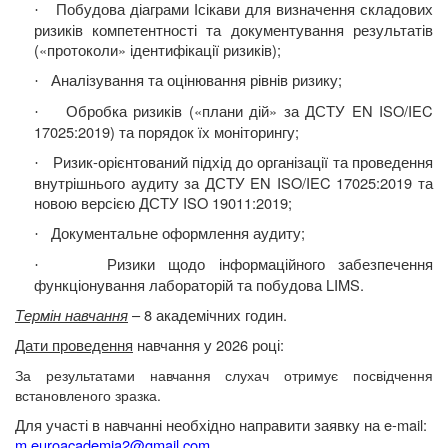
Побудова діаграми Ісікави для визначення складових
·
ризиків компетентності та документування результатів
(«протоколи» ідентифікації ризиків);
Аналізування та оцінювання рівнів ризику;
·
Обробка ризиків («плани дій» за ДСТУ EN ISO/IEC
·
17025:2019) та порядок їх моніторингу;
Ризик-орієнтований підхід до організації та проведення
·
внутрішнього аудиту за ДСТУ EN ISO/IEC 17025:2019
та
новою версією ДСТУ ISO 19011:2019;
Документальне оформлення аудиту;
·
Ризики щодо інформаційного забезпечення
·
функціонування лабораторій та побудова
LIMS
.
Термін навчання
– 8 академічних годин.
Дати проведення
навчання у
202
6
році:
За результатами навчання слухач отримує посвідчення
встановленого зразка.
Для участі в навчанні необхідно направити заявку на
e-mail:
m.euroacademia2@gmail.com