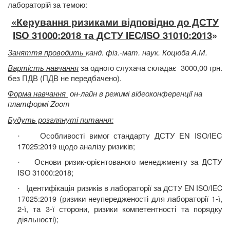
лабораторій за темою:
«
Керування ризиками відповідно до ДСТУ
ISO
31000
:2018
та
ДСТУ
IEC
/
ISO
31010:2013
»
Заняття проводить
канд. фіз.-мат. наук. Коцюба А.М.
Вартість навчання
за одного слухача складає
3000,00 грн.
без ПДВ (ПДВ не передбачено).
Форма навчання
он-лайн в режимі відеоконференції на
платформі Zoom
Будуть розглянуті питання
:
Особливості вимог стандарту ДСТУ EN ISO/IEC
·
17025:2019
щодо аналізу ризиків;
Основи ризик-орієнтованого менеджменту за ДСТУ
·
ISO 31000:2018;
Ідентифікація ризиків в
лабораторії за
ДСТУ EN ISO/IEC
·
(ризики неупередженості для лабораторії 1-ї,
17025:2019
2-ї, та 3-ї сторони, ризики компетентності та порядку
діяльності);