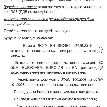
Вартість навчання
за одного слухача складає
4000,00 грн.
без ПДВ (ПДВ не передбачено).
Форма навчання
он-лайн в режимі відеоконференції на
платформі Zoom
Термін навчання
– 16 академічних годин.
Будуть розглянуті питання
:
Вимоги ДСТУ
EN
ISO/IEC 17025
:
2019 щодо
·
оцінювання невизначеності вимірювань та валідації
методик;
Оцінювання невизначеності вимірювань та аналіз ISO
·
GUM, EURACHEM, EUROLAB та EA- рекомендацій
щодо оцінювання невизначеності вимірювань;
Аналіз вимог документів
100:2008 та
JCGM
JCGM
·
101:2008 щодо оцінювання невизначеності вимірювань;
Процедура оцінювання невизначеності вимірювань;
·
Приклади оцінювання невизначеності вимірювань;
·
Автоматизація процесів оцінювання невизначеності
·