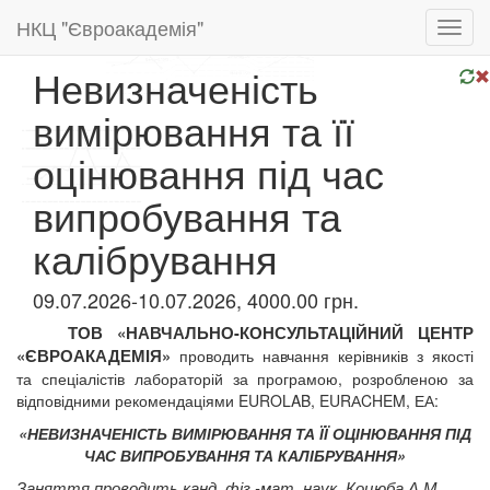
НКЦ "Євроакадемія"
Toggl
navig
Невизначеність
вимірювання та її
оцінювання під час
випробування та
калібрування
09.07.2026-10.07.2026, 4000.00 грн.
ТОВ «НАВЧАЛЬНО-КОНСУЛЬТАЦІЙНИЙ ЦЕНТР
«ЄВРОАКАДЕМІЯ»
проводить навчання керівників з якості
та
спеціалістів лабораторій за програмою, розробленою за
відповідними
рекомендаціями EUROLAB, EURАCHEM, ЕА:
«НЕВИЗНАЧЕНІСТЬ ВИМІРЮВАННЯ ТА ЇЇ ОЦІНЮВАННЯ
ПІД
ЧАС ВИПРОБУВАННЯ ТА КАЛІБРУВАННЯ»
Заняття проводить
канд. фіз.-мат. наук. Коцюба А.М.