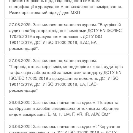
прийняття рішень щодо відповідності вимогам
специфікації з урахуванням невизначеності вимірювання.
Ризик-орієнтований підхід" для МХП
27.06.2025: Закінчилося навчання за курсом: "Внутрішній
аудит в лабораторіях згідно з вимогами ДСТУ EN ISO/IEC
17025:2019 з врахуванням положень ДСТУ ISO
19011:2019, ДСТУ ISO 31000:2018, ILAC, EA -
рекомендацій".
27.06.2025: Закінчилося навчання за курсом:
"Перепідготовка керівників, менеджерів з якості, аудиторів
та фахівців лабораторій за вимогами стандарту ДСТУ EN
ISO/IEC 17025:2019 з врахуванням положень ДСТУ ISO
19011:2019, ДСТУ ISO 31000:2018, ЕА, ILAC-
рекомендацій"
26.06.2025: Закінчилось навчання за курсом "Повірка та
калібрування засобів вимірювальної техніки за обраним
видом вимірювань: L, М, Т, ЕМ, F, РR, ІR, АUV, QМ"
23.06.2025: Закінчилось навчання за курсом: "Керування
ризиками відповідно до ДСТУ ISO 31000:2018 та ДСТУ