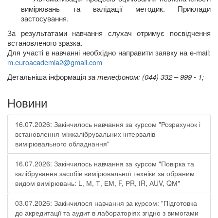
вимірювань та валідації методик. Приклади
застосування.
За результатами навчання слухач отримує посвідчення
встановленого зразка.
Для участі в навчанні необхідно направити заявку на
e
-
mail
:
m
.
euroacademia
2@
gmail
.
com
Д
етальніша інформація
за телефоном: (044) 332 – 999 - 1;
Новини
16.07.2026: Закінчилось навчання за курсом "Розрахунок і
встановлення міжкалібрувальних інтервалів
вимірювального обладнання"
16.07.2026: Закінчилось навчання за курсом "Повірка та
калібрування засобів вимірювальної техніки за обраним
видом вимірювань: L, М, Т, ЕМ, F, РR, ІR, АUV, QМ"
03.07.2026: Закінчилося навчання за курсом: "Підготовка
до акредитації та аудит в лабораторіях згідно з вимогами