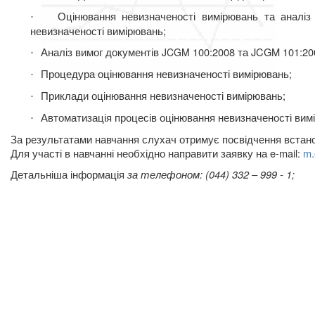
Оцінювання невизначеності вимірювань та ана
·
невизначеності вимірювань;
Аналіз вимог документів
100:2008 та
JCGM
101:20
JCGM
·
Процедура оцінювання невизначеності вимірювань;
·
Приклади оцінювання невизначеності вимірювань;
·
Автоматизація процесів оцінювання невизначеності вимі
·
За результатами навчання слухач отримує посвідчення встано
Для участі в навчанні необхідно направити заявку на
e
-
mail
:
m
.
Д
етальніша інформація
за телефоном: (044) 332 – 999 - 1;