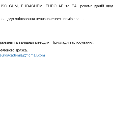
ліз ISO GUM, EURACHEM, EUROLAB та EA- рекомендацій щод
08 щодо оцінювання невизначеності вимірювань;
рювань та валідації методик. Приклади застосування.
вленого зразка.
euroacademia
2@
gmail
.
com