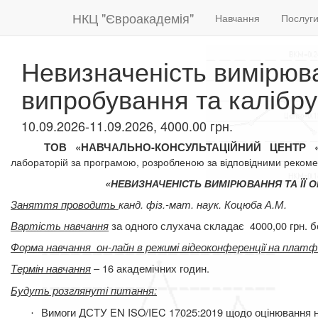
НКЦ "Євроакадемія"
Навчання
Послуг
Невизначеність вимірюва
випробування та калібр
10.09.2026-11.09.2026, 4000.00 грн.
ТОВ «НАВЧАЛЬНО-КОНСУЛЬТАЦІЙНИЙ ЦЕНТР
лабораторій за програмою, розробленою за відповідними
рекоме
«НЕВИЗНАЧЕНІСТЬ ВИМІРЮВАННЯ ТА ЇЇ
Заняття проводить
канд. фіз.-мат. наук. Коцюба А.М.
Вартість навчання
за одного слухача складає
4000,00 грн. 
Форма навчання
он-лайн в режимі відеоконференції на плат
Термін навчання
– 16 академічних годин.
Будуть розглянуті питання
:
Вимоги ДСТУ
EN
ISO/IEC 17025
:
2019 щодо оцінювання н
·