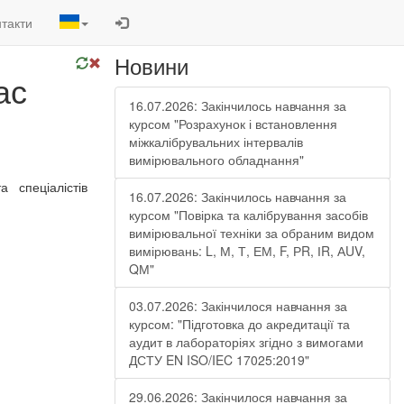
такти
Новини
ас
16.07.2026: Закінчилось навчання за
курсом "Розрахунок і встановлення
міжкалібрувальних інтервалів
вимірювального обладнання"
 та
спеціалістів
16.07.2026: Закінчилось навчання за
курсом "Повірка та калібрування засобів
вимірювальної техніки за обраним видом
вимірювань: L, М, Т, ЕМ, F, РR, ІR, АUV,
QМ"
03.07.2026: Закінчилося навчання за
курсом: "Підготовка до акредитації та
аудит в лабораторіях згідно з вимогами
ДСТУ EN ISO/IEC 17025:2019"
29.06.2026: Закінчилося навчання за