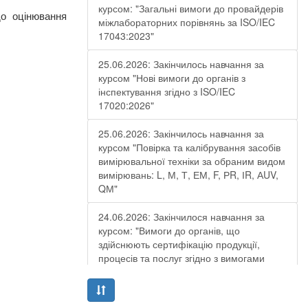
курсом: "Загальні вимоги до провайдерів
о оцінювання
міжлабораторних порівнянь за ISO/IEC
17043:2023"
25.06.2026: Закінчилось навчання за
курсом "Нові вимоги до органів з
інспектування згідно з ISO/IEC
17020:2026"
25.06.2026: Закінчилось навчання за
курсом "Повірка та калібрування засобів
вимірювальної техніки за обраним видом
вимірювань: L, М, Т, ЕМ, F, РR, ІR, АUV,
QМ"
24.06.2026: Закінчилося навчання за
курсом: "Вимоги до органів, що
здійснюють сертифікацію продукції,
процесів та послуг згідно з вимогами
ДСТУ EN ISO/IEC 17065:2019"
19.06.2026: Закінчилося навчання за