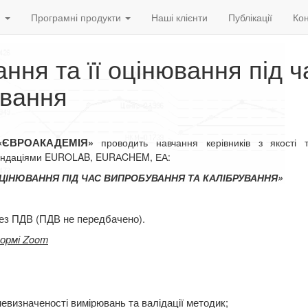
и
Програмні продукти
Наші клієнти
Публікації
Кон
ння та її оцінювання під ч
ування
 «ЄВРОАКАДЕМІЯ»
проводить навчання керівників з якості
ндаціями EUROLAB, EURАCHEM, ЕА:
 ОЦІНЮВАННЯ
ПІД ЧАС ВИПРОБУВАННЯ ТА КАЛІБРУВАННЯ»
без ПДВ (ПДВ не передбачено).
формі Zoom
евизначеності вимірювань та валідації методик;