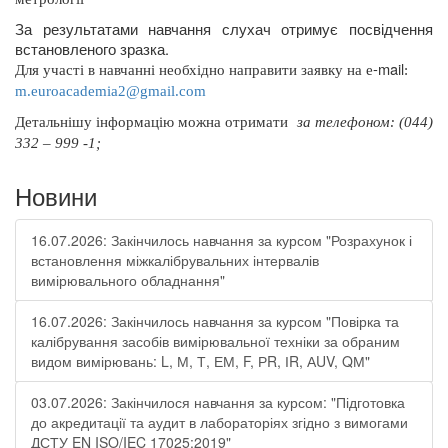
За результатами навчання слухач отримує посвідчення
встановленого зразка.
-
mail
Для участі в навчанні необхідно направити заявку на
e
:
m
.
euroacademia
2@
gmail
.
com
Д
етальнішу інформацію можна отримати
за телефоном: (044)
332 – 999 -1;
Новини
16.07.2026: Закінчилось навчання за курсом "Розрахунок і
встановлення міжкалібрувальних інтервалів
вимірювального обладнання"
16.07.2026: Закінчилось навчання за курсом "Повірка та
калібрування засобів вимірювальної техніки за обраним
видом вимірювань: L, М, Т, ЕМ, F, РR, ІR, АUV, QМ"
03.07.2026: Закінчилося навчання за курсом: "Підготовка
до акредитації та аудит в лабораторіях згідно з вимогами
ДСТУ EN ISO/IEC 17025:2019"