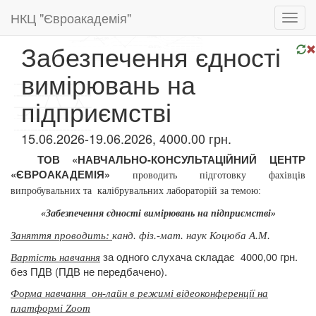
НКЦ "Євроакадемія"
Toggl
navig
Забезпечення єдності
вимірювань на
підприємстві
15.06.2026-19.06.2026, 4000.00 грн.
ТОВ «НАВЧАЛЬНО-КОНСУЛЬТАЦІЙНИЙ ЦЕНТР
«ЄВРОАКАДЕМІЯ»
проводить підготовку
фахівців
випробувальних та
калібрувальних лабораторій за темою:
«Забезпечення єдності вимірювань на підприємстві»
Заняття проводить:
канд. фіз.-мат. наук Коцюба А.М.
за одного слухача складає
4000,00 грн.
Вартість навчання
без ПДВ (ПДВ не передбачено).
Форма навчання
он-лайн в режимі відеоконференції на
платформі Zoom