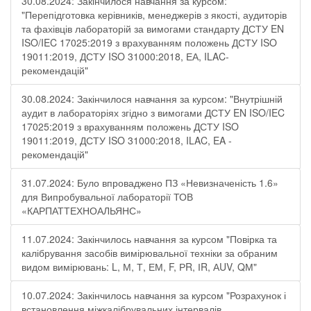
30.08.2024: Закінчилося навчання за курсом:
"Перепідготовка керівників, менеджерів з якості, аудиторів
та фахівців лабораторій за вимогами стандарту ДСТУ EN
ISO/IEC 17025:2019 з врахуванням положень ДСТУ ISO
19011:2019, ДСТУ ISO 31000:2018, ЕА, ILAC-
рекомендацій"
30.08.2024: Закінчилося навчання за курсом: "Внутрішній
аудит в лабораторіях згідно з вимогами ДСТУ EN ISO/IEC
17025:2019 з врахуванням положень ДСТУ ISO
19011:2019, ДСТУ ISO 31000:2018, ILAC, EA -
рекомендацій"
31.07.2024: Було впроваджено ПЗ «Невизначеність 1.6»
для Випробувальної лабораторії ТОВ
«КАРПАТТЕХНОАЛЬЯНС»
11.07.2024: Закінчилось навчання за курсом "Повірка та
калібрування засобів вимірювальної техніки за обраним
видом вимірювань: L, М, Т, ЕМ, F, РR, ІR, АUV, QМ"
10.07.2024: Закінчилось навчання за курсом "Розрахунок і
встановлення міжкалібрувальних інтервалів