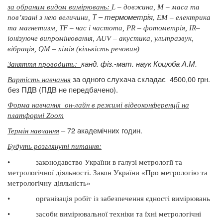
за обраним видом вимірювань:
L – довжина, М – маса
та
Т –
термометрія,
пов’язані з нею величини,
ЕМ – електрика
та
магнетизм, ТF – час і частота, РR – фотометрія,
ІR–
іонізуюче
випромінювання, АUV – акустика, ультразвук,
вібрація,
QМ – хімія (кількість
речовин)
канд. фіз.-мат. наук Коцюба А.М.
Заняття проводить:
за одного слухача складає
4500,00 грн.
Вартість навчання
без ПДВ (ПДВ не передбачено).
Форма навчання
он-лайн в режимі відеоконференції на
платформі Zoom
– 72 академічних годин.
Термін навчання
Будуть розглянуті питання
:
•
законодавство України в галузі метрології та
метрологічної діяльності.
Закон України «Про метрологію та
метрологічну діяльність»
•
організація робіт із забезпечення єдності вимірювань
•
засоби вимірювальної техніки та їхні метрологічні