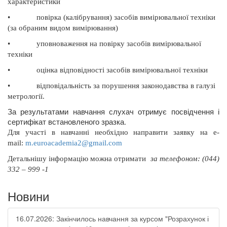
характеристики
•
повірка (калібрування) засобів вимірювальної техніки
(за обраним видом вимірювання)
•
уповноваження на повірку засобів вимірювальної
техніки
•
оцінка відповідності засобів вимірювальної техніки
•
відповідальність за порушення законодавства в галузі
метрології.
За результатами навчання слухач отримує посвідчення і
сертифікат встановленого зразка.
Для участі в навчанні необхідно направити заявку на
e
-
mail
:
m
.
euroacademia
2@
gmail
.
com
Д
етальнішу інформацію можна отримати
за телефоном: (044)
332 – 999 -1
Новини
16.07.2026: Закінчилось навчання за курсом "Розрахунок і