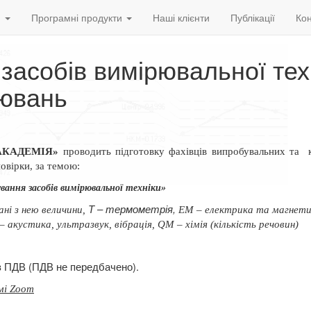
и
Програмні продукти
Наші клієнти
Публікації
Кон
 засобів вимірювальної тех
рювань
АКАДЕМІЯ»
проводить підготовку фахівців випробувальних та
овірки, за темою:
вання засобів вимірювальної техніки»
Т –
термометрія,
ані з нею величини,
ЕМ – електрика та
магнетиз
– акустика, ультразвук, вібрація,
QМ – хімія (кількість
речовин)
ез ПДВ (ПДВ не передбачено).
мі Zoom