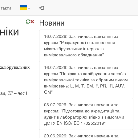
такти
Новини
ніки
16.07.2026: Закінчилось навчання за
курсом "Розрахунок і встановлення
міжкалібрувальних інтервалів
вимірювального обладнання"
16.07.2026: Закінчилось навчання за
калібрувальних
курсом "Повірка та калібрування засобів
вимірювальної техніки за обраним видом
вимірювань: L, М, Т, ЕМ, F, РR, ІR, АUV,
QМ"
м, ТF – час і
03.07.2026: Закінчилося навчання за
курсом: "Підготовка до акредитації та
аудит в лабораторіях згідно з вимогами
ДСТУ EN ISO/IEC 17025:2019"
29.06.2026: Закінчилося навчання за