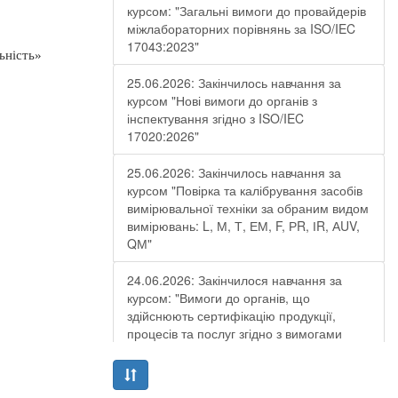
курсом: "Загальні вимоги до провайдерів
міжлабораторних порівнянь за ISO/IEC
17043:2023"
ьність»
25.06.2026: Закінчилось навчання за
курсом "Нові вимоги до органів з
інспектування згідно з ISO/IEC
17020:2026"
25.06.2026: Закінчилось навчання за
курсом "Повірка та калібрування засобів
вимірювальної техніки за обраним видом
вимірювань: L, М, Т, ЕМ, F, РR, ІR, АUV,
QМ"
24.06.2026: Закінчилося навчання за
курсом: "Вимоги до органів, що
здійснюють сертифікацію продукції,
процесів та послуг згідно з вимогами
ДСТУ EN ISO/IEC 17065:2019"
19.06.2026: Закінчилося навчання за