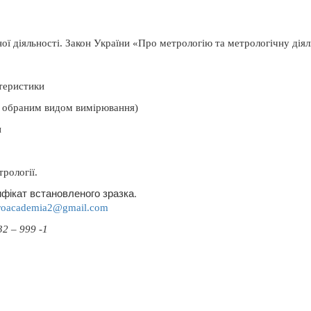
ої діяльності.
Закон України «Про метрологію та метрологічну діял
ктеристики
за обраним видом вимірювання)
и
трології.
фікат встановленого зразка.
roacademia
2@
gmail
.
com
2 – 999 -1