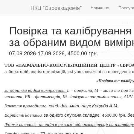
НКЦ "Євроакадемія"
Навчання
Послуг
Повірка та калібрування
за обраним видом вимі
07.09.2026-17.09.2026, 4500.00 грн.
ТОВ «НАВЧАЛЬНО-КОНСУЛЬТАЦІЙНИЙ ЦЕНТР «ЄВРО
лабораторій, окрім організацій, які уповноважені на проведення п
«Повірка та калібру
за обраним видом вимірювань:
L – довжина, М – маса
та пов’яз
частота, РR – фотометрія,
ІR– іонізуюче
випромінювання, АUV 
канд. фіз.-мат. наук Коцюба А.М.
Заняття проводить:
за одного слухача складає
4500,00 грн. б
Вартість навчання
Форма навчання
он-лайн в режимі відеоконференції на платфор
– 72 академічних годин.
Термін навчання