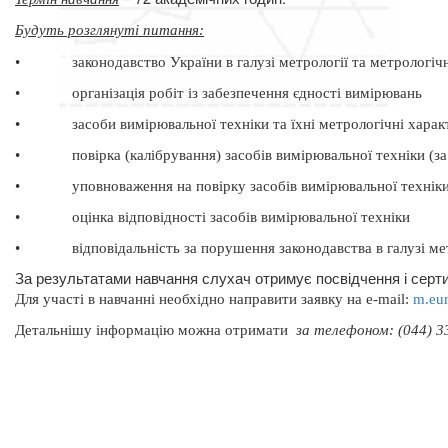
Будуть розглянуті питання
:
•
законодавство України в галузі метрології та метрологічн
•
організація робіт із забезпечення єдності вимірювань
•
засоби вимірювальної техніки та їхні метрологічні хара
•
повірка (калібрування) засобів вимірювальної техніки (
•
уповноваження на повірку засобів вимірювальної технік
•
оцінка відповідності засобів вимірювальної техніки
•
відповідальність за порушення законодавства в галузі ме
За результатами навчання слухач отримує посвідчення і серти
Для участі в навчанні необхідно направити заявку на
e
-
mail
:
m
.
eu
Д
етальнішу інформацію можна отримати
за телефоном: (044) 33