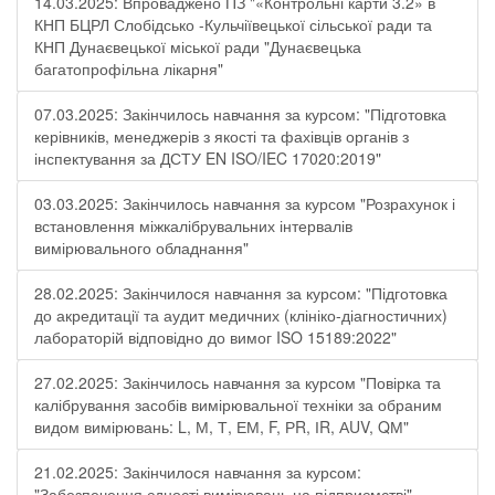
14.03.2025: Впроваджено ПЗ "«Контрольні карти 3.2» в
КНП БЦРЛ Слобідсько -Кульчіївецької сільської ради та
КНП Дунаєвецької міської ради "Дунаєвецька
багатопрофільна лікарня"
07.03.2025: Закінчилось навчання за курсом: "Підготовка
керівників, менеджерів з якості та фахівців органів з
інспектування за ДСТУ EN ISO/IEC 17020:2019"
03.03.2025: Закінчилось навчання за курсом "Розрахунок і
встановлення міжкалібрувальних інтервалів
вимірювального обладнання"
28.02.2025: Закінчилося навчання за курсом: "Підготовка
до акредитації та аудит медичних (клініко-діагностичних)
лабораторій відповідно до вимог ISO 15189:2022"
27.02.2025: Закінчилось навчання за курсом "Повірка та
калібрування засобів вимірювальної техніки за обраним
видом вимірювань: L, М, Т, ЕМ, F, РR, ІR, АUV, QМ"
21.02.2025: Закінчилося навчання за курсом:
"Забезпечення єдності вимірювань на підприємстві"