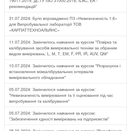
19011:2019, ДСТУ ISO 31000:2018, ILAC, EA -
рекомендацій"
31.07.2024: Було впроваджено ПЗ «Невизначеність 1.6»
для Випробувальної лабораторії ТОВ
«КАРПАТТЕХНОАЛЬЯНС»
11.07.2024: Закінчилось навчання за курсом "Повірка та
калібрування засобів вимірювальної техніки за обраним
видом вимірювань: L, М, Т, ЕМ, F, РR, ІR, АUV, QМ"
10.07.2024: Закінчилось навчання за курсом "Розрахунок і
встановлення міжкалібрувальних інтервалів
вимірювального обладнання"
05.07.2024: Закінчилося навчання за курсом:
"Невизначеність вимірювання та її оцінювання під час
випробування та калібрування"
05.07.2024: Закінчилося навчання за курсом:
"Забезпечення єдності вимірювань на підприємстві"
25.06.2024: Закінчилось навчання за курсом: "Верифікація