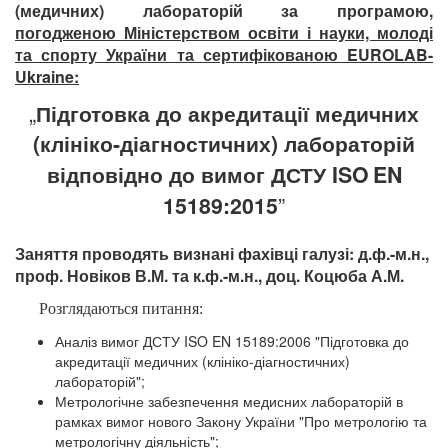
(медичних) лабораторій за програмою,
погодженою
Міністерством освіти і науки, молоді
та спорту України та сертифікованою
EUROLAB-
Ukraine
:
„
Підготовка
до акредитації медичних
(клініко-діагностичних) лабораторій
відповідно до вимог
ДСТУ
ISO
EN
1
5189:2015
”
Заняття проводять визнані
фахівці галузі:
д.ф.-м.н.,
проф. Новіков В.М.
та к.ф.-м.н., доц. Коцюба А.М.
Розглядаються питання:
Аналіз вимог ДСТУ ISO EN 15189:2006 "Підготовка до
акредитації медичних (клініко-діагностичних)
лабораторій";
Метрологічне забезпечення медисних лабораторій в
рамках вимог нового Закону України "Про метрологію та
метрологічну діяльність";