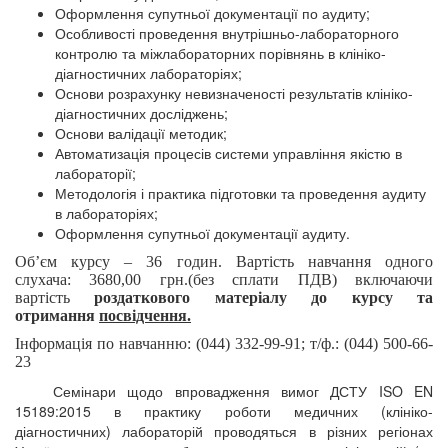
Оформлення супутньої документації по аудиту;
Особливості проведення внутрішньо-лабораторного
контролю та міжлабораторних порівнянь в клініко-
діагностичних лабораторіях;
Основи розрахунку невизначеності результатів клініко-
діагностичних досліджень;
Основи валідації методик;
Автоматизація процесів системи управління якістю в
лабораторії;
Методологія і практика підготовки та проведення аудиту
в лабораторіях;
Оформлення супутньої документації аудиту.
Об’єм курсу –
36 годин.
Вартість навчання одного
слухача:
3680,00 грн
.(без сплати ПДВ) включаючи
вартість
роздаткового матеріалу до курсу та
отримання
посвідчення.
Інформація по навчанню: (044) 332-99-91; т/ф.: (044) 500-66-
23
Семінари щодо впровадження вимог ДСТУ
ISO E
N
15189:2015 в практику роботи медичних (клініко-
діагностичних) лабораторій проводяться в різних регіонах