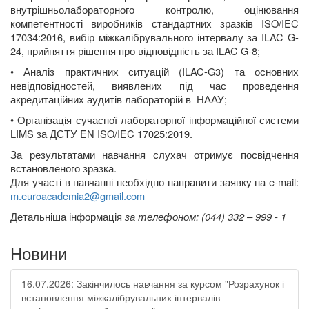
в
нутрішньолабораторного контролю, оцінювання
компетентності виробників стандартних зразків ISO/IEC
17034:2016, вибір міжкалібрувального інтервалу за ILAC G-
24, прийняття рішення про відповідність за ILAC G-8;
•
Аналіз практичних ситуацій (ILAC-G3) та основних
невідповідностей, виявлених під час проведення
акредитаційних аудитів лабораторій в
НААУ;
•
Організація сучасної лабораторної інформаційної системи
LIMS за ДСТУ EN ISO/IEC 17025:2019.
За результатами навчання слухач отримує посвідчення
встановленого зразка.
Для участі в навчанні необхідно направити заявку на
e
-
mail
:
m
.
euroacademia
2@
gmail
.
com
Д
етальніша інформація
за телефоном: (044) 332 – 999 - 1
Новини
16.07.2026: Закінчилось навчання за курсом "Розрахунок і
встановлення міжкалібрувальних інтервалів