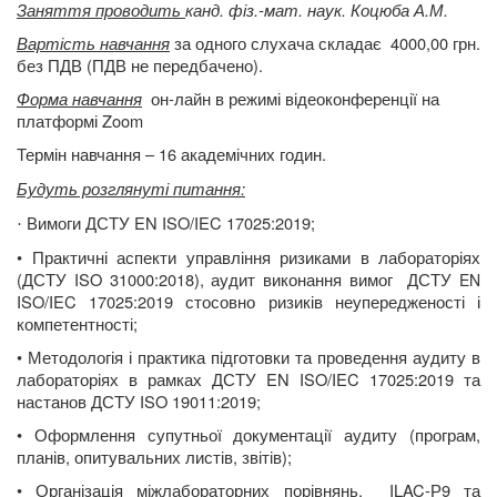
Заняття проводить
канд. фіз.-мат. наук. Коцюба А.М.
Вартість навчання
за одного слухача складає
4000,00 грн.
без ПДВ (ПДВ не передбачено).
Форма навчання
он-лайн в режимі відеоконференції на
платформі Zoom
Термін навчання – 16 академічних годин.
Будуть розглянуті питання:
Вимоги ДСТУ EN ISO/IEC 17025:2019;
·
•
Практичні аспекти управління ризиками в лабораторіях
(ДСТУ
ISO
31000:2018), аудит виконання вимог
ДСТУ
EN
ISO
/
IEC
17025:2019 стосовно ризиків неупередженості і
компетентності;
•
Методологія і практика підготовки та проведення аудиту в
лабораторіях в рамках ДСТУ EN ISO/IEC 17025:2019 та
настанов ДСТУ ISO 19011:2019;
•
Оформлення супутньої документації аудиту (програм,
планів, опитувальних листів, звітів);
•
Організація міжлабораторних порівнянь,
ILAC-Р9 та