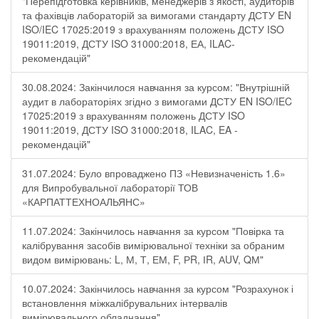
"Перепідготовка керівників, менеджерів з якості, аудиторів
та фахівців лабораторій за вимогами стандарту ДСТУ EN
ISO/IEC 17025:2019 з врахуванням положень ДСТУ ISO
19011:2019, ДСТУ ISO 31000:2018, ЕА, ILAC-
рекомендацій"
30.08.2024: Закінчилося навчання за курсом: "Внутрішній
аудит в лабораторіях згідно з вимогами ДСТУ EN ISO/IEC
17025:2019 з врахуванням положень ДСТУ ISO
19011:2019, ДСТУ ISO 31000:2018, ILAC, EA -
рекомендацій"
31.07.2024: Було впроваджено ПЗ «Невизначеність 1.6»
для Випробувальної лабораторії ТОВ
«КАРПАТТЕХНОАЛЬЯНС»
11.07.2024: Закінчилось навчання за курсом "Повірка та
калібрування засобів вимірювальної техніки за обраним
видом вимірювань: L, М, Т, ЕМ, F, РR, ІR, АUV, QМ"
10.07.2024: Закінчилось навчання за курсом "Розрахунок і
встановлення міжкалібрувальних інтервалів
вимірювального обладнання"