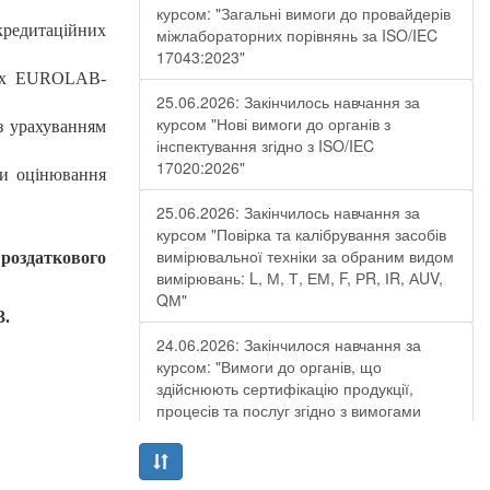
курсом: "Загальні вимоги до провайдерів
кредитаційних
міжлабораторних порівнянь за ISO/IEC
17043:2023"
ках EUROLAB-
25.06.2026: Закінчилось навчання за
курсом "Нові вимоги до органів з
з урахуванням
інспектування згідно з ISO/IEC
17020:2026"
ди оцінювання
25.06.2026: Закінчилось навчання за
курсом "Повірка та калібрування засобів
вимірювальної техніки за обраним видом
 роздаткового
вимірювань: L, М, Т, ЕМ, F, РR, ІR, АUV,
QМ"
3.
24.06.2026: Закінчилося навчання за
курсом: "Вимоги до органів, що
здійснюють сертифікацію продукції,
процесів та послуг згідно з вимогами
ДСТУ EN ISO/IEC 17065:2019"
19.06.2026: Закінчилося навчання за