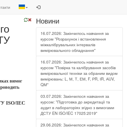
такти
Новини
го
16.07.2026: Закінчилось навчання за
ТУ
курсом "Розрахунок і встановлення
міжкалібрувальних інтервалів
вимірювального обладнання"
16.07.2026: Закінчилось навчання за
курсом "Повірка та калібрування засобів
вимірювальної техніки за обраним видом
вимірювань: L, М, Т, ЕМ, F, РR, ІR, АUV,
амках вимог
QМ"
проводить
03.07.2026: Закінчилося навчання за
курсом: "Підготовка до акредитації та
СТУ ISO/IEC
аудит в лабораторіях згідно з вимогами
ДСТУ EN ISO/IEC 17025:2019"
29.06.2026: Закінчилося навчання за