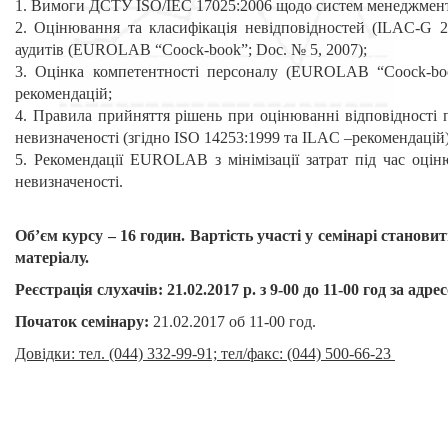
1. Вимоги ДСТУ ISO/IEC 17025:2006 щодо систем менеджмент
2. Оцінювання та класифікація невідповідностей (ILAC-G 20
аудитів (EUROLAB “Coock-book”; Doc. № 5, 2007);
3. Оцінка компетентності персоналу (EUROLAB “Coock-bo
рекомендацій;
4. Правила прийняття рішень при оцінюванні відповідності 
невизначеності (згідно ISO 14253:1999 та ILAC –рекомендацій)
5. Рекомендації EUROLAB з мінімізації затрат під час оцін
невизначеності.
Об’єм курсу – 16 годин. Вартість участі у семінарі становит
матеріалу.
Реєстрація слухачів:
21
.02.2017 р. з 9-00 до 11-00 год за адр
Початок семінару:
21.02.2017 об 11-00 год.
Довідки: тел. (044) 332-99-91; тел/факс: (044) 500-66-23