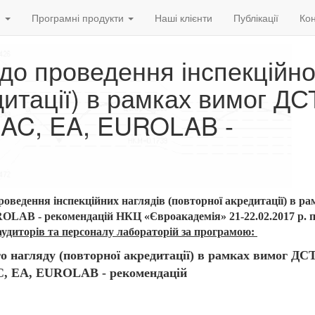
и
Програмні продукти
Наші клієнти
Публікації
Кон
 до проведення інспекційно
дитації) в рамках вимог ДС
ILAC, EA, EUROLAB -
оведення інспекційних наглядів (повторної акредитації) в р
ROLAB - рекомендацій НКЦ «Євроакадемія» 21-22.02.2017
р. 
 аудиторів та персоналу лабораторій за програмою:
го нагляду (повторної акредитації) в рамках вимог Д
AC, EA, EUROLAB - рекомендацій