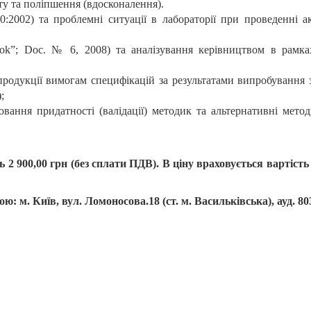
у та поліпшення (вдосконалення).
:2002) та проблемні ситуації в лабораторії при проведенні а
ok”; Doc. № 6, 2008) та аналізування керівництвом в рам
продукції вимогам специфікацій за результатами випробування 
;
ювання придатності (валідації) методик та альтернативні мето
ь
2 900,00 грн
(без сплати ПДВ). В ціну враховується вартість
есою: м. Київ, вул. Ломоносова.18 (ст. м. Васильківська), ауд. 80