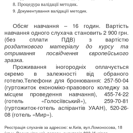
8. Процедура валідації методик.
9. Документування валідаціїї методик.
Обсяг навчання – 16 годин. Вартість
навчання одного слухача становить 2 900 грн.
(без сплати ПДВ) з вартістю
роздаткового матеріалу до курсу та
отримання посвідчення європейського
зразка.
Проживання
іногородніх оплачується
окремо в
залежності від обраного
готелю.
Телефони для бронювання: 257-50-04
(гуртожиток
економіко-правового коледжу за
місцем
проведення навчання), 455-74-22
(готель
«Голосіївський»), 259-70-81
(гуртожиток-готель
аспірантів УААН), 520-26-
08 (готель «Мир»).
Реєстрація слухачів за адресою: м.Київ, вул.Ломоносова, 18