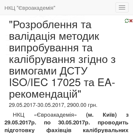
НКЦ "Євроакадемія"
Toggl
navig
"Розроблення та
валідація методик
випробування та
калібрування згідно з
вимогами ДСТУ
ISO/IEC 17025 та EA-
рекомендацій"
29.05.2017-30.05.2017, 2900.00 грн.
НКЦ «Євроакадемія»
(м. Київ) з
29
.05.201
7
р. по
30
.05.201
7
р. проводить
підготовку фахівців калібрувальних