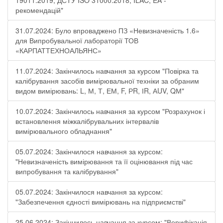
19011:2019, ДСТУ ISO 31000:2018, ILAC, EA -
рекомендацій"
31.07.2024: Було впроваджено ПЗ «Невизначеність 1.6»
для Випробувальної лабораторії ТОВ
«КАРПАТТЕХНОАЛЬЯНС»
11.07.2024: Закінчилось навчання за курсом "Повірка та
калібрування засобів вимірювальної техніки за обраним
видом вимірювань: L, М, Т, ЕМ, F, РR, ІR, АUV, QМ"
10.07.2024: Закінчилось навчання за курсом "Розрахунок і
встановлення міжкалібрувальних інтервалів
вимірювального обладнання"
05.07.2024: Закінчилося навчання за курсом:
"Невизначеність вимірювання та її оцінювання під час
випробування та калібрування"
05.07.2024: Закінчилося навчання за курсом:
"Забезпечення єдності вимірювань на підприємстві"
25.06.2024: Закінчилось навчання за курсом: "Верифікація