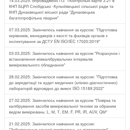
14.03.2025: Впроваджено ПЗ "«Контрольні карти 3.2» в
КНП БЦРЛ Слобідсько -Кульчіївецької сільської ради та
КНП Дунаєвецької міської ради "Дунаєвецька
багатопрофільна лікарня"
07.03.2025: Закінчилось навчання за курсом: "Підготовка
керівників, менеджерів з якості та фахівців органів з
інспектування за ДСТУ EN ISO/IEC 17020:2019"
03.03.2025: Закінчилось навчання за курсом "Розрахунок і
встановлення міжкалібрувальних інтервалів
вимірювального обладнання"
28.02.2025: Закінчилося навчання за курсом: "Підготовка
до акредитації та аудит медичних (клініко-діагностичних)
лабораторій відповідно до вимог ISO 15189:2022"
27.02.2025: Закінчилось навчання за курсом "Повірка та
калібрування засобів вимірювальної техніки за обраним
видом вимірювань: L, М, Т, ЕМ, F, РR, ІR, АUV, QМ"
21.02.2025: Закінчилося навчання за курсом:
"Забезпечення єдності вимірювань на підприємстві"