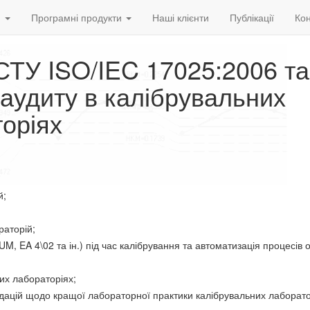
и
Програмні продукти
Наші клієнти
Публікації
Кон
ТУ ISO/IEC 17025:2006 та
аудиту в калібрувальних
оріях
й;
аторій;
A 4\02 та ін.) під час калібрування та автоматизація процесів 
х лабораторіях;
цій щодо кращої лабораторної практики калібрувальних лаборато