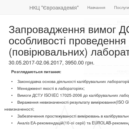
НКЦ "Євроакадемія"
Навчання
Послуг
Запровадження вимог ДС
особливості проведення 
(повірювальних) лаборат
30.05.2017-02.06.2017, 3950.00 грн.
Розглядаються питання:
​
• Законодавча основа діяльності калібрувальних лабораторі
• Менеджмент якості в лабораторіях;
• Вимоги ДСТУ ISO\IEC 17025-2006 до калібрувальних лабор
• Вираження невизначеності результату вимірювання(ISO GUM, E
невизначеності;
• Забезпечення простежуваності вимірювань в калібрувальни
• Аналіз ЕА-рекомендацій(10-ої серії) та EUROLAB-рекоменда