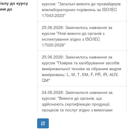
іалу до курсу
курсом: "Загальні вимоги до провайдерів
ння до
міжлабораторних порівнянь за ISO/IEC
17043:2023"
25.06.2026: Закінчилось навчання за
курсом "Нові вимоги до органів з
інспектування згідно з ISO/IEC
17020:2026"
25.06.2026: Закінчилось навчання за
курсом "Повірка та калібрування засобів
вимірювальної техніки за обраним видом
вимірювань: L, М, Т, ЕМ, F, РR, ІR, АUV,
QМ"
24.06.2026: Закінчилося навчання за
курсом: "Вимоги до органів, що
здійснюють сертифікацію продукції,
процесів та послуг згідно з вимогами
ДСТУ EN ISO/IEC 17065:2019"
19.06.2026: Закінчилося навчання за