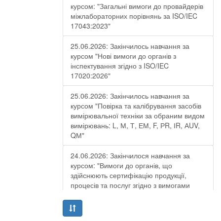
курсом: "Загальні вимоги до провайдерів
міжлабораторних порівнянь за ISO/IEC
17043:2023"
25.06.2026: Закінчилось навчання за
курсом "Нові вимоги до органів з
інспектування згідно з ISO/IEC
17020:2026"
25.06.2026: Закінчилось навчання за
курсом "Повірка та калібрування засобів
вимірювальної техніки за обраним видом
вимірювань: L, М, Т, ЕМ, F, РR, ІR, АUV,
QМ"
24.06.2026: Закінчилося навчання за
курсом: "Вимоги до органів, що
здійснюють сертифікацію продукції,
процесів та послуг згідно з вимогами
ДСТУ EN ISO/IEC 17065:2019"
19.06.2026: Закінчилося навчання за