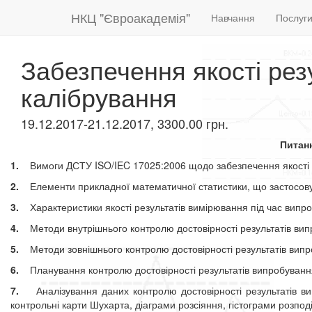
НКЦ "Євроакадемія"
Навчання
Послуг
Забезпечення якості рез
калібрування
19.12.2017-21.12.2017, 3300.00 грн.
Питан
1.
Вимоги ДСТУ ISO/IEC 17025:2006 щодо забезпечення якості р
2.
Елементи прикладної математичної статистики, що застосовую
3.
Характеристики якості результатів вимірювання під час випро
4.
Методи внутрішнього контролю достовірності результатів вип
5.
Методи зовнішнього контролю достовірності результатів випр
6.
Планування контролю достовірності результатів випробуванн
7
.
Аналізування даних контролю достовірності результатів вип
контрольні карти Шухарта, діаграми розсіяння, гістограми розподі