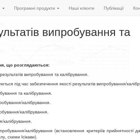
и
Програмні продукти
Наші клієнти
Публікації
Кон
ультатів випробування та
ня, що розглядаються:
езультатів випробування та калібрування.
ться під час забезпечення якості результатів випробування/каліб
бування та калібрування.
робування/калібрування.
обування/калібрування.
я/калібрування.
робування/калібрування (встановлення критеріїв прийнятності д
лу, схеми Ісікави).